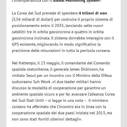
l’interoperabilità con il
Global Positioning System
».
La Corea del Sud prevede di spendere
4 trilioni di won
(3,56 miliardi di dollari) per costruire il proprio sistema di
posizionamento entro il 2035, lanciando sette nuovi
satelliti: tre in orbita geosincrona e quattro in orbita
geosincrona inclinata. Il sistema dovrebbe interagire con il
GPS esistente, migliorando in modo significativo la
precisione delle misurazioni in tutta la penisola coreana.
Nel frattempo, il 23 maggio, il comandante del Comando
spaziale statunitense, il generale James Dickinson, ha
visitato Seoul per un incontro con il Ministro della Difesa
sudcoreano Suh Wook .«I due leader militari hanno
discusso le modalità di cooperazione per garantire un
ambiente spaziale sicuro e per far avanzare l’alleanza Corea
del Sud-Stati Uniti – si legge in una nota –
Il ministero
coreano ha affermato che l’incontro era in linea con la
cooperazione spaziale dei due paesi iniziata nel 2013, ma
non sono stati forniti ulteriori dettagli».