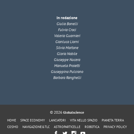
In redazione
Giulia Bonelli
Fulvia Croci
Valeria Guarnieri
Gianluca Liorni
Silvia Martone
Gloria Nobile
Giuseppe Nucera
Manuela Proietti
Giuseppina Pulcrano
Barbara Ranghelli
© 2026
Globalscience
HOME
SPACE ECONOMY
LANCIATORI
VITA NELLO SPAZIO
PIANETA TERRA
COSMO
NAVIGAZIONE&TLC
ASTROPARTICELLE
ROBOTICA
PRIVACY POLICY