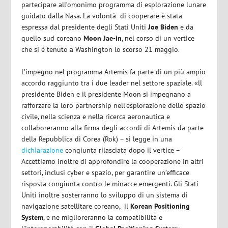
partecipare all’omonimo programma di esplorazione lunare
guidato dalla Nasa. La volontà
di cooperare è stata
espressa dal presidente degli Stati Uniti
Joe Biden
e da
quello sud coreano
Moon Jae-in
, nel corso di un vertice
che si è tenuto a Washington lo scorso 21 maggio.
L’impegno nel programma Artemis fa parte di un più ampio
accordo raggiunto tra i due leader nel settore spaziale. «ll
presidente Biden e il presidente Moon si impegnano a
rafforzare la loro partnership nell’esplorazione dello spazio
civile, nella scienza e nella ricerca aeronautica e
collaboreranno alla firma degli accordi di Artemis da parte
della Repubblica di Corea (Rok)
– si legge in una
dichiarazione
congiunta rilasciata dopo il vertice –
A
ccettiamo inoltre di approfondire la cooperazione in altri
settori, inclusi cyber e spazio, per garantire un’efficace
risposta congiunta contro le minacce emergenti. Gli Stati
Uniti inoltre sosterranno lo sviluppo di un sistema di
navigazione satellitare coreano,
il
Korean Positioning
System
, e ne miglioreranno la compatibilità e