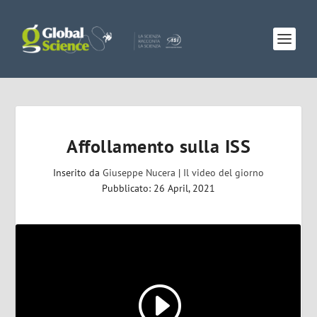
Affollamento sulla ISS
Inserito da
Giuseppe Nucera
|
Il video del giorno
Pubblicato: 26 April, 2021