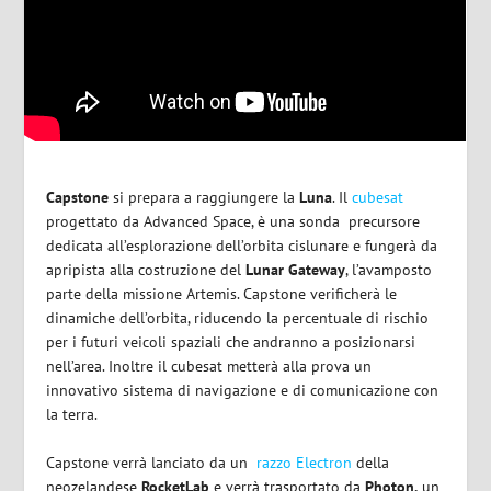
Capstone
si prepara a raggiungere la
Luna
. Il
cubesat
progettato da Advanced Space, è una sonda
precursore
dedicata all’esplorazione dell’orbita cislunare e fungerà da
apripista alla costruzione del
Lunar Gateway
, l’avamposto
parte della missione Artemis. Capstone verificherà le
dinamiche dell’orbita, riducendo la percentuale di rischio
per i futuri veicoli spaziali che andranno a posizionarsi
nell’area. Inoltre il cubesat metterà alla prova un
innovativo sistema di navigazione e di comunicazione con
la terra.
Capstone verrà lanciato da un
razzo Electron
della
neozelandese
RocketLab
e verrà trasportato da
Photon,
un