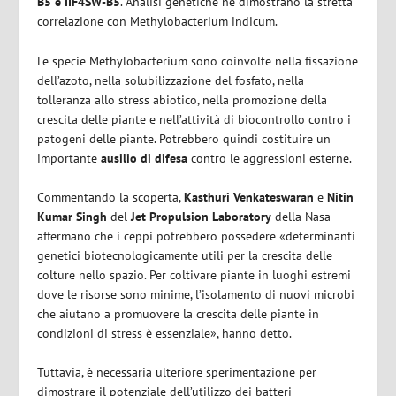
B5 e IIF4SW-B5
. Analisi genetiche ne dimostrano la stretta
correlazione con Methylobacterium indicum.
Le specie Methylobacterium sono coinvolte nella fissazione
dell’azoto, nella solubilizzazione del fosfato, nella
tolleranza allo stress abiotico, nella promozione della
crescita delle piante e nell’attività di biocontrollo contro i
patogeni delle piante. Potrebbero quindi costituire un
importante
ausilio di difesa
contro le aggressioni esterne.
Commentando la scoperta,
Kasthuri Venkateswaran
e
Nitin
Kumar Singh
del
Jet Propulsion Laboratory
della Nasa
affermano che i ceppi potrebbero possedere «determinanti
genetici biotecnologicamente utili per la crescita delle
colture nello spazio. Per coltivare piante in luoghi estremi
dove le risorse sono minime, l’isolamento di nuovi microbi
che aiutano a promuovere la crescita delle piante in
condizioni di stress è essenziale», hanno detto.
Tuttavia, è necessaria ulteriore sperimentazione per
dimostrare il potenziale dell’utilizzo dei batteri