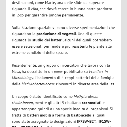
destinazioni, come Marte, una delle sfide da superare
riguarda il
cibo
, che dovrà essere in buona parte prodotto
in loco per garantire lunghe permanenze.
Sulla Stazione spaziale vi sono diverse sperimentazioni che
riguardano la
produzione di vegetali
. Una di queste
riguarda lo
studio dei batteri
, alcuni dei quali potrebbero
essere selezionati per rendere più resistenti le piante alle
estreme condizioni dello spazio.
Recentemente, un gruppo di ricercatori che lavora con la
Nasa, ha descritto in un
paper
pubblicato su
Frontiers in
Microbiology,
l’isolamento di 4 ceppi batterici della famiglia
delle
Methylobacteriaceae
, rinvenuti in diverse aree della Iss.
Un ceppo è stato identificato come
Methylorubrum
rhodesianum
, mentre gli altri 3 risultano
sconosciuti
e
appartengono quindi a una specie inedita di organismi. Si
tratta di
batteri mobili a forma di bastoncello
ai quali
sono state assegnate le designazioni
IF7SW-B2T, IIF1SW-