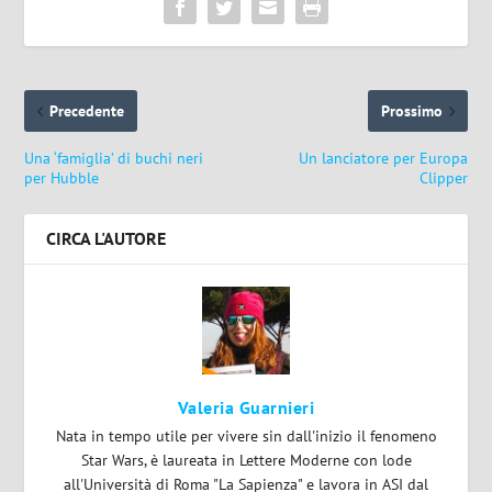
Precedente
Prossimo
Una ‘famiglia’ di buchi neri
Un lanciatore per Europa
per Hubble
Clipper
CIRCA L'AUTORE
Valeria Guarnieri
Nata in tempo utile per vivere sin dall'inizio il fenomeno
Star Wars, è laureata in Lettere Moderne con lode
all'Università di Roma "La Sapienza" e lavora in ASI dal