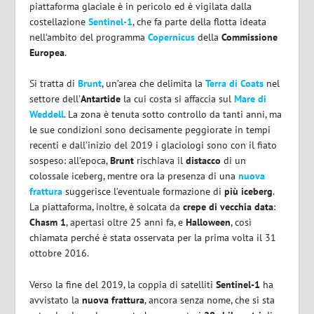
piattaforma glaciale è in pericolo ed è vigilata dalla
costellazione
Sentinel-1
, che fa parte della flotta ideata
nell’ambito del programma
Copernicus
della
Commissione
Europea
.
Si tratta di
Brunt
, un’area che delimita la
Terra di Coats
nel
settore dell’
Antartide
la cui costa si affaccia sul
Mare di
Weddell
. La zona è tenuta sotto controllo da tanti anni, ma
le sue condizioni sono decisamente peggiorate in tempi
recenti e dall’inizio del 2019 i glaciologi sono con il fiato
sospeso: all’epoca,
Brunt
rischiava il
distacco
di un
colossale iceberg, mentre ora la presenza di una
nuova
frattura
suggerisce l’eventuale formazione di
più iceberg
.
La piattaforma, inoltre, è solcata da
crepe di vecchia data
:
Chasm 1
, apertasi oltre 25 anni fa, e
Halloween
, così
chiamata perché è stata osservata per la prima volta il 31
ottobre 2016.
Verso la fine del 2019, la coppia di satelliti
Sentinel-1
ha
avvistato la
nuova frattura
, ancora senza nome, che si sta