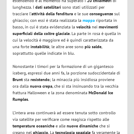
estendendo e al momento ha superato i
20 chilometri
di
lunghezza. I
dati satellitari
sono stati utilizzati per
tracciare l’
attività della fenditura
e le sue
conseguenze
sul
ghiaccio; con essi è stata realizzata la
mappa
riportata in
basso, in cui è stata evidenziata la
velocità
nei
movimenti
superficiali della coltre glaciale
. La parte in rosa è quella in
cui la velocità è maggiore ed è quindi caratterizzata da
una forte
instabilità
; le altre aree sono
più salde
,
soprattutto quelle indicate in blu.
Nonostante i timori per la formazione di un gigantesco
iceberg, espressi due anni fa, la porzione sudoccidentale di
Brunt
sta
resistendo
; la minaccia più insidiosa proviene
ora dalla
nuova crepa
, che si sta insinuando tra la vecchia
frattura Halloween e la zona denominata
McDonald Ice
Rumples
.
L’intera area continuerà ad essere tenuta sotto controllo
via satellite per verificare come reagisca rispetto alle
temperature oceaniche
e alle
nuove dinamiche
che si
creano nel
ghiaccio
. La
tecnologia spaziale
fa veramente la