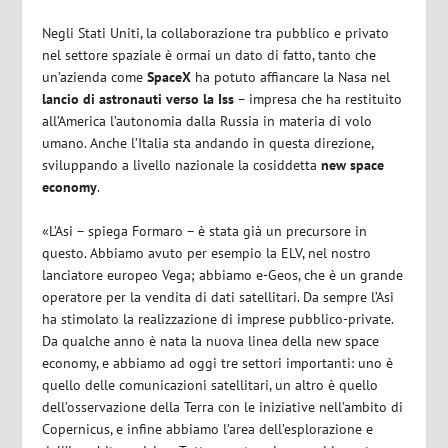
Negli Stati Uniti, la collaborazione tra pubblico e privato
nel settore spaziale è ormai un dato di fatto, tanto che
un’azienda come
SpaceX
ha potuto affiancare la Nasa nel
lancio di astronauti verso la Iss
– impresa che ha restituito
all’America l’autonomia dalla Russia in materia di volo
umano. Anche l’Italia sta andando in questa direzione,
sviluppando a livello nazionale la cosiddetta
new space
economy
.
«L’Asi – spiega Formaro – è stata già un precursore in
questo. Abbiamo avuto per esempio la ELV, nel nostro
lanciatore europeo Vega; abbiamo e-Geos, che è un grande
operatore per la vendita di dati satellitari. Da sempre l’Asi
ha stimolato la realizzazione di imprese pubblico-private.
Da qualche anno è nata la nuova linea della new space
economy, e abbiamo ad oggi tre settori importanti: uno è
quello delle comunicazioni satellitari, un altro è quello
dell’osservazione della Terra con le iniziative nell’ambito di
Copernicus, e infine abbiamo l’area dell’esplorazione e