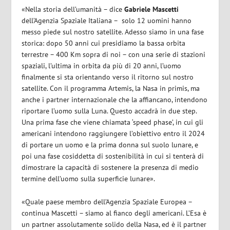
«Nella storia dell’umanità – dice
Gabriele Mascetti
dell’Agenzia Spaziale Italiana – solo 12 uomini hanno
messo piede sul nostro satellite. Adesso siamo in una fase
storica: dopo 50 anni cui presidiamo la bassa orbita
terrestre – 400 Km sopra di noi – con una serie di stazioni
spaziali, l’ultima in orbita da più di 20 anni, l’uomo
finalmente si sta orientando verso il ritorno sul nostro
satellite. Con il programma Artemis, la Nasa in primis, ma
anche i partner internazionale che la affiancano, intendono
riportare l’uomo sulla Luna. Questo accadrà in due step.
Una prima fase che viene chiamata ‘speed phase’, in cui gli
americani intendono raggiungere l’obiettivo entro il 2024
di portare un uomo e la prima donna sul suolo lunare, e
poi una fase cosiddetta di sostenibilità in cui si tenterà di
dimostrare la capacità di sostenere la presenza di medio
termine dell’uomo sulla superficie lunare».
«Quale paese membro dell’Agenzia Spaziale Europea –
continua Mascetti – siamo al fianco degli americani. L’Esa è
un partner assolutamente solido della Nasa, ed è il partner