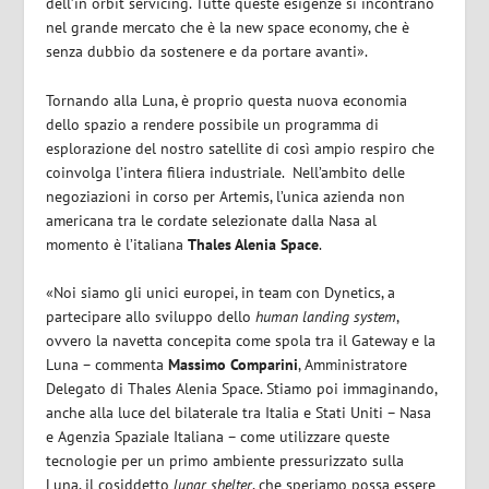
dell’in orbit servicing. Tutte queste esigenze si incontrano
nel grande mercato che è la new space economy, che è
senza dubbio da sostenere e da portare avanti».
Tornando alla Luna, è proprio questa nuova economia
dello spazio a rendere possibile un programma di
esplorazione del nostro satellite di così ampio respiro che
coinvolga l’intera filiera industriale. Nell’ambito delle
negoziazioni in corso per Artemis, l’unica azienda non
americana tra le cordate selezionate dalla Nasa al
momento è l’italiana
Thales Alenia Space
.
«Noi siamo gli unici europei, in team con Dynetics, a
partecipare allo sviluppo dello
human landing system
,
ovvero la navetta concepita come spola tra il Gateway e la
Luna – commenta
Massimo Comparini
, Amministratore
Delegato di Thales Alenia Space. Stiamo poi immaginando,
anche alla luce del bilaterale tra Italia e Stati Uniti – Nasa
e Agenzia Spaziale Italiana – come utilizzare queste
tecnologie per un primo ambiente pressurizzato sulla
Luna, il cosiddetto
lunar
shelter
, che speriamo possa essere