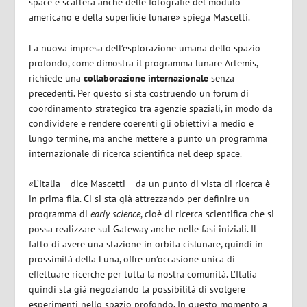
space e scatterà anche delle fotografie del modulo
americano e della superficie lunare» spiega Mascetti.
La nuova impresa dell’esplorazione umana dello spazio
profondo, come dimostra il programma lunare Artemis,
richiede una
collaborazione
internazionale
senza
precedenti. Per questo si sta costruendo un forum di
coordinamento strategico tra agenzie spaziali, in modo da
condividere e rendere coerenti gli obiettivi a medio e
lungo termine, ma anche mettere a punto un programma
internazionale di ricerca scientifica nel deep space.
«L’Italia – dice Mascetti – da un punto di vista di ricerca è
in prima fila. Ci si sta già attrezzando per definire un
programma di
early science
, cioè di ricerca scientifica che si
possa realizzare sul Gateway anche nelle fasi iniziali. Il
fatto di avere una stazione in orbita cislunare, quindi in
prossimità della Luna, offre un’occasione unica di
effettuare ricerche per tutta la nostra comunità. L’Italia
quindi sta già negoziando la possibilità di svolgere
esperimenti nello spazio profondo. In questo momento a