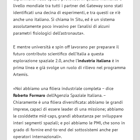
livello mondiale tra tutti i partner del Gateway sono stati
identificati una decina di esperimenti, e tra questi ce n’è
anche uno italiano. Si chiama In Situ, ed è un sistema
assolutamente poco invasivo per l’analisi di alcuni
parametri fisiologici dell’astronauta».
E mentre università e spin off lavorano per preparare il
futuro contributo scientifico dell’Italia a questa
esplorazione spaziale 2.0, anche l’
industria italiana
è in
prima linea e già svolge un ruolo di rilievo nel programma
Artemis.
«Noi abbiamo una filiera industriale completa – dice
Roberto Formaro
dell’Agenzia Spaziale Italiana. –
Chiaramente è una filiera diversificata: abbiamo le grandi
imprese, capaci di essere leader di una missione; abbiamo
le cosiddette mid-caps, grandi abbastanza per sviluppare
interi segmenti spaziali; e poi abbiamo le PMI, che sono in
grado di fornire end-to-end dei sottosistemi anche per
operatori internazionali».