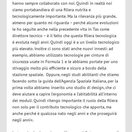
hanno sempre collaborato con noi. Quindi in realtà noi
siamo portabandiera di una filiera nutrita e
tecnologicamente importante. Ma la rilevanza più grande,
almeno per quanto mi riguarda – perché alcune evoluzioni
le ho seguite anche nella precedente vita in Tas come
direttore tecnico – è il fatto che questa filiera tecnologica
è evoluta negli anni. Quindi oggi è a un livello tecnologico
più elevato. Inoltre ci sono stati anche nuovi innesti: ad
esempio, abbiamo utilizzato tecnologie per cinture di
sicurezza usate in Formula 1 e le abbiamo portate per uno
stivaggio molto più efficiente e sicuro a bordo della
stazione spaziale. Oppure, negli studi abilitanti che stiamo
facendo sotto la guida dell’Agenzia Spaziale Italiana, per la
prima volta abbiamo inserito uno studio di design, che ci
deve aiutare a capire l’ergonomia e l’abitabilità all’interno
dei moduli. Quindi ritengo importante il ruolo della filiera
non solo per il contributo tecnologico che apporta, ma
anche perché è qualcosa nato negli anni e che proseguirà
negli anni».