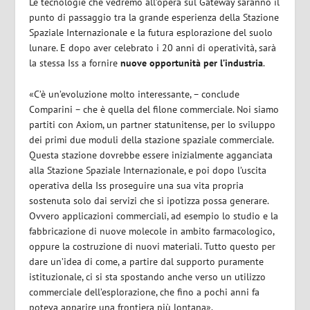
Le tecnologie che vedremo all’opera sul Gateway saranno il
punto di passaggio tra la grande esperienza della Stazione
Spaziale Internazionale e la futura esplorazione del suolo
lunare. E dopo aver celebrato i 20 anni di operatività, sarà
la stessa Iss a fornire
nuove opportunità per l’industria
.
«C’è un’evoluzione molto interessante, – conclude
Comparini – che è quella del filone commerciale. Noi siamo
partiti con Axiom, un partner statunitense, per lo sviluppo
dei primi due moduli della stazione spaziale commerciale.
Questa stazione dovrebbe essere inizialmente agganciata
alla Stazione Spaziale Internazionale, e poi dopo l’uscita
operativa della Iss proseguire una sua vita propria
sostenuta solo dai servizi che si ipotizza possa generare.
Ovvero applicazioni commerciali, ad esempio lo studio e la
fabbricazione di nuove molecole in ambito farmacologico,
oppure la costruzione di nuovi materiali. Tutto questo per
dare un’idea di come, a partire dal supporto puramente
istituzionale, ci si sta spostando anche verso un utilizzo
commerciale dell’esplorazione, che fino a pochi anni fa
poteva apparire una frontiera più lontana».