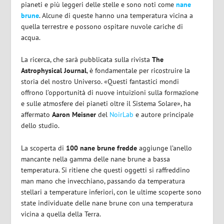
pianeti e più leggeri delle stelle e sono noti come
nane
brune
. Alcune di queste hanno una temperatura vicina a
quella terrestre e possono ospitare nuvole cariche di
acqua.
La ricerca, che sarà pubblicata sulla rivista
The
Astrophysical Journal
, è fondamentale per ricostruire la
storia del nostro Universo. «Questi fantastici mondi
offrono l’opportunità di nuove intuizioni sulla formazione
e sulle atmosfere dei pianeti oltre il Sistema Solare», ha
affermato
Aaron Meisner
del
NoirLab
e autore principale
dello studio.
La scoperta di
100 nane brune fredde
aggiunge l’anello
mancante nella gamma delle nane brune a bassa
temperatura. Si ritiene che questi oggetti si raffreddino
man mano che invecchiano, passando da temperatura
stellari a temperature inferiori, con le ultime scoperte sono
state individuate delle nane brune con una temperatura
vicina a quella della Terra.