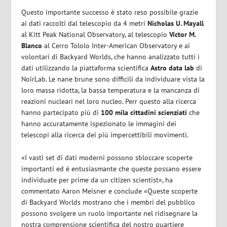
Questo importante successo è stato reso possibile grazie
ai dati raccolti dal telescopio da 4 metri
Nicholas U. Mayall
al Kitt Peak National Observatory, al telescopio
Víctor M.
Blanco
al Cerro Tololo Inter-American Observatory e ai
volontari di Backyard Worlds, che hanno analizzato tutti i
dati utilizzando la piattaforma scientifica
Astro data lab
di
NoirLab. Le nane brune sono difficili da individuare vista la
loro massa ridotta, la bassa temperatura e la mancanza di
reazioni nucleari nel loro nucleo. Perr questo alla ricerca
hanno partecipato più di
100 mila cittadini scienziati
che
hanno accuratamente ispezionato le immagini dei
telescopi alla ricerca dei più impercettibili movimenti.
«I vasti set di dati moderni possono sbloccare scoperte
importanti ed è entusiasmante che queste possano essere
individuate per prime da un citizen scientist», ha
commentato Aaron Meisner e conclude «Queste scoperte
di Backyard Worlds mostrano che i membri del pubblico
possono svolgere un ruolo importante nel ridisegnare la
nostra comprensione scientifica del nostro quartiere