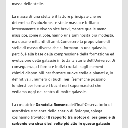
massa delle stelle.
La massa di una stella è il fattore principale che ne
determina l’evoluzione. Le stelle massicce brillano
intensamente e vivono vite brevi, mentre quelle meno
massicce, come il Sole, hanno una luminosità più modesta,
ma durano miliardi di anni. Conoscere la proporzione di
stelle di massa diversa che si formano in una galassia,
perciò, è alla base della comprensione della formazione ed
evoluzione delle galassie in tutta la storia dell’Universo. Di
conseguenza, ci fornisce indizi cruciali sugli elementi
chimici disponibili per formare nuove stelle e pianeti e, in
definitiva, il numero di buchi neri “seme” che possono
fondersi per formare i buchi neri supermassicci che
vediamo oggi nel centro di molte galassie.
La co-autrice
Donatella Romano
, dell’Inaf-Osservatorio di
astrofisica e scienza dello spazio di Bologna, spiega
cos’hanno trovato: «
Il rapporto tra isotopi di ossigeno e di
carbonio era circa dieci volte più alto in queste galassie