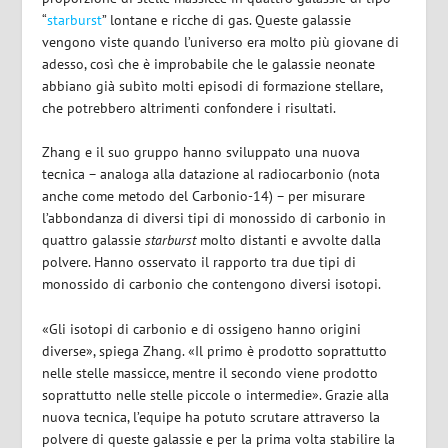
“
starburst
” lontane e ricche di gas. Queste galassie
vengono viste quando l’universo era molto più giovane di
adesso, così che è improbabile che le galassie neonate
abbiano già subìto molti episodi di formazione stellare,
che potrebbero altrimenti confondere i risultati.
Zhang e il suo gruppo hanno sviluppato una nuova
tecnica – analoga alla datazione al radiocarbonio (nota
anche come metodo del Carbonio-14) – per misurare
l’abbondanza di diversi tipi di monossido di carbonio in
quattro galassie
starburst
molto distanti e avvolte dalla
polvere. Hanno osservato il rapporto tra due tipi di
monossido di carbonio che contengono diversi isotopi.
«Gli isotopi di carbonio e di ossigeno hanno origini
diverse», spiega Zhang. «Il primo è prodotto soprattutto
nelle stelle massicce, mentre il secondo viene prodotto
soprattutto nelle stelle piccole o intermedie». Grazie alla
nuova tecnica, l’equipe ha potuto scrutare attraverso la
polvere di queste galassie e per la prima volta stabilire la