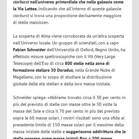
starburst
nell’universo primordiale che nelle galassie come
la Via Lattea
, indicando che all’interno di queste galassie
starburst
si trova una proporzione decisamente maggiore
di stelle massicce».
La scoperta di Alma viene corroborata da un’altra scoperta
nell’Universo locale. Un gruppo di scienziati, con a capo
Fabian Schneider
dell’Università di Oxford, Regno Unito, ha
effettuto misure spettroscopiche con il Vlt (Very Large
Telescope) dell’Eso di circa
800 stelle nella zona di
formazione stellare 30 Doradus
, nella Grande Nube di
Magellano, con lo scopo di studiare la distribuzione
globale delle età stellari e della loro massa iniziale.
Schneider spiega: «Abbiamo trovato circa il 30 per cento in
più del previsto di stelle con masse oltre le 30 volte la
massa del Sole e circa il 70 per cento in più del previsto
sopra le 60 masse solari. I nostri risultati sono una sfida al
precedente limite di 150 masse solari per il massimo della
massa iniziale delle stelle e
suggeriscono addirittura che le
stelle possano avere masse iniziali fino a 300 masse