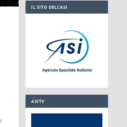
IL SITO DELL’ASI
e
ASITV
di