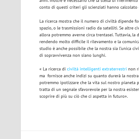
anni. Inoltre è necessario che la stella di riferiment
conto di questi criteri gli scienziati hanno calcolato 
La ricerca mostra che il numero di civiltà dipende for
spazio, o le trasmissioni radio da satelliti. Se altre 
allora potremmo averne circa trentasei. Tuttavia, la 
rendendo molto difficile il rilevamento e la comunic
studio è anche possibile che la nostra sia l’unica civ
di sopravvivenza non siano lunghi.
« La ricerca di
civiltà intelligenti extraterrestri
non ri
ma
fornisce anche indizi su quanto durerà la nostra 
potremmo ipotizzare che la vita sul nostro pianeta p
tratta di un segnale sfavorevole per la nostra esisten
scoprire di più su ciò che ci aspetta in futuro».