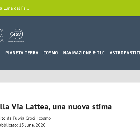
a Luna dal Fa...
O
PIANETA TERRA
COSMO
NAVIGAZIONE & TLC
ASTROPARTIC
ella Via Lattea, una nuova stima
rito da
Fulvia Croci
|
cosmo
ubblicato: 15 June, 2020