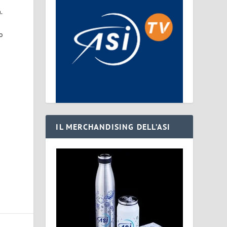
.
lo
IL MERCHANDISING DELL’ASI