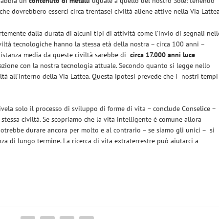
o abbia un
contenuto di metalli
uguale a quello del nostro Sole: tenendo
che dovrebbero esserci circa trentasei civiltà aliene attive nella Via Lattea
temente dalla durata di alcuni tipi di attività come l’invio di segnali nel
civiltà tecnologiche hanno la stessa età della nostra – circa 100 anni –
distanza media da queste civiltà sarebbe di
circa 17.000 anni luce
azione con la nostra tecnologia attuale. Secondo quanto si legge nello
iltà all’interno della Via Lattea. Questa ipotesi prevede che i
nostri tempi
vela solo il processo di sviluppo di forme di vita – conclude Conselice –
stessa civiltà. Se scopriamo che la vita intelligente è comune allora
otrebbe durare ancora per molto e al contrario – se siamo gli unici –
si
za di lungo termine. La ricerca di vita extraterrestre può aiutarci a