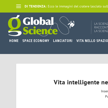
DI TENDENZA:
Ecco le immagini del cratere lasciato sull
HOME
SPACE ECONOMY
LANCIATORI
VITA NELLO SPAZI
Vita intelligente n
Inse
P