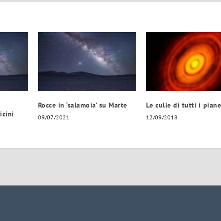
Rocce in ‘salamoia’ su Marte
Le culle di tutti i piane
icini
09/07/2021
12/09/2018