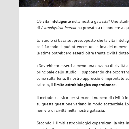
C’è
vita intelligente
nella nostra galassia? Uno studi
di
Astrophysical Journal
ha provato a rispondere a qu
Lo studio si basa sul presupposto che la vita intelli
così facendo si può ottenere
una stima del numero d
le stime potrebbero esserci oltre trenta civiltà dotat
«Dovrebbero esserci almeno una dozzina di civiltà a
principale dello studio –
supponendo che occorrano 5 
come sulla Terra. Il nostro approccio è improntato 
calcolo, il
limite astrobiologico copernicano
».
Il metodo classico per stimare il numero di civiltà inte
su questa questione variano in modo sostanziale. Lo
numero di civiltà nella nostra galassia.
Secondo i
limiti astrobiologici copernicani la vita i