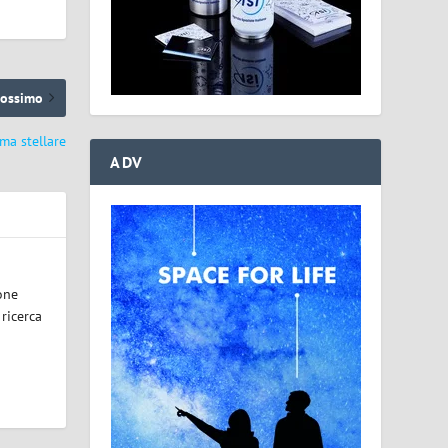
rossimo
ema stellare
ADV
one
 ricerca