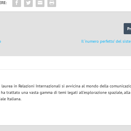
ERE:
P
o
Il ‘numero perfetto’ del sist
a laurea in Relazioni Internazionali si avvicina al mondo della comunicazi
i ha trattato una vasta gamma di temi legati all'esplorazione spaziale, alla
iale Italiana.