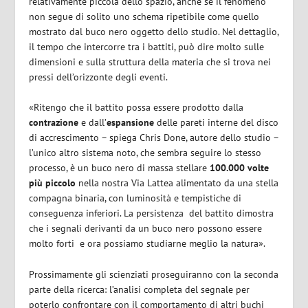
relativamente piccola dello spazio, anche se il fenomeno
non segue di solito uno schema ripetibile come quello
mostrato dal buco nero oggetto dello studio. Nel dettaglio,
il tempo che intercorre tra i battiti, può dire molto sulle
dimensioni e sulla struttura della materia che si trova nei
pressi dell’orizzonte degli eventi.
«Ritengo che il battito possa essere prodotto dalla
contrazione
e dall’
espansione
delle pareti interne del disco
di accrescimento – spiega Chris Done, autore dello studio –
l’unico altro sistema noto, che sembra seguire lo stesso
processo, è un buco nero di massa stellare
100.000 volte
più piccolo
nella nostra Via Lattea alimentato da una stella
compagna binaria, con luminosità e tempistiche di
conseguenza inferiori. La persistenza
del battito dimostra
che i segnali derivanti da un buco nero possono essere
molto forti
e ora possiamo studiarne meglio la natura».
Prossimamente gli scienziati proseguiranno con la seconda
parte della ricerca: l’analisi completa del segnale per
poterlo confrontare con il comportamento di altri buchi