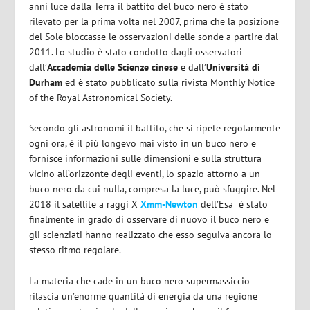
anni luce dalla Terra il battito del buco nero è stato
rilevato per la prima volta nel 2007, prima che la posizione
del Sole bloccasse le osservazioni delle sonde a partire dal
2011. Lo studio è stato condotto dagli osservatori
dall’
Accademia delle Scienze cinese
e dall’
Università di
Durham
ed è stato pubblicato sulla rivista
Monthly Notice
of the Royal Astronomical Society
.
Secondo gli astronomi il battito, che si ripete regolarmente
ogni ora, è il più longevo mai visto in un buco nero e
fornisce informazioni sulle dimensioni e sulla struttura
vicino all’orizzonte degli eventi, lo spazio attorno a un
buco nero da cui nulla, compresa la luce, può sfuggire. Nel
2018 il satellite a raggi X
Xmm-Newton
dell’Esa
è stato
finalmente in grado di osservare di nuovo il buco nero e
gli scienziati hanno realizzato che esso seguiva ancora lo
stesso ritmo regolare.
La materia che cade in un buco nero supermassiccio
rilascia un’enorme quantità di energia da una regione