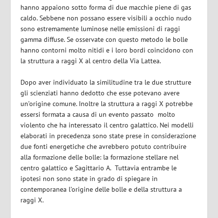
hanno appaiono sotto forma di due macchie piene di gas
caldo. Sebbene non possano essere visibili a occhio nudo
sono estremamente luminose nelle emissioni di raggi
gamma diffuse. Se osservate con questo metodo le bolle
hanno contorni molto nitidi e i loro bordi coincidono con
la struttura a raggi X al centro della Via Lattea.
Dopo aver individuato la similitudine tra le due strutture
gli scienziati hanno dedotto che esse potevano avere
un’origine comune. Inoltre la struttura a raggi X potrebbe
essersi formata a causa di un evento passato
molto
violento che ha interessato il centro galattico.
Nei modelli
elaborati in precedenza sono state prese in considerazione
due fonti energetiche che avrebbero potuto contribuire
alla formazione delle bolle: la formazione stellare nel
centro galattico e Sagittario A.
Tuttavia entrambe le
ipotesi non sono state in grado di spiegare in
contemporanea l’origine delle bolle e della struttura a
raggi X.