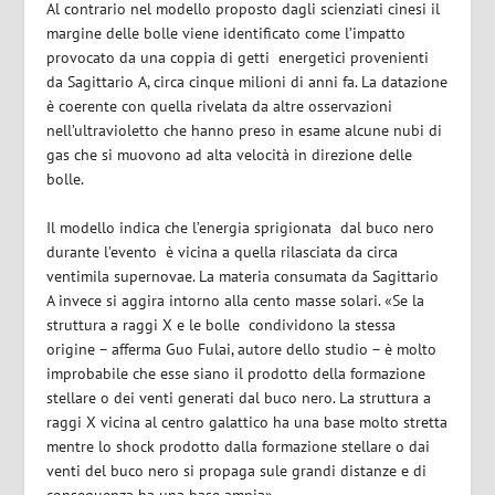
Al contrario nel modello proposto dagli scienziati cinesi il
margine delle bolle viene identificato come l’impatto
provocato da una coppia di getti energetici provenienti
da Sagittario A, circa cinque milioni di anni fa. La datazione
è coerente con quella rivelata da altre osservazioni
nell’ultravioletto che hanno preso in esame alcune nubi di
gas che si muovono ad alta velocità in direzione delle
bolle.
Il modello indica che l’energia sprigionata
dal buco nero
durante l’evento
è vicina a quella rilasciata da circa
ventimila supernovae. La materia consumata da Sagittario
A invece si aggira intorno alla cento masse solari.
«Se la
struttura a raggi X e le bolle
condividono la stessa
origine – afferma Guo Fulai, autore dello studio – è molto
improbabile che esse siano il prodotto della formazione
stellare o dei venti generati dal buco nero. La struttura a
raggi X vicina al centro galattico ha una base molto stretta
mentre lo shock prodotto dalla formazione stellare o dai
venti del buco nero si propaga sule grandi distanze e di