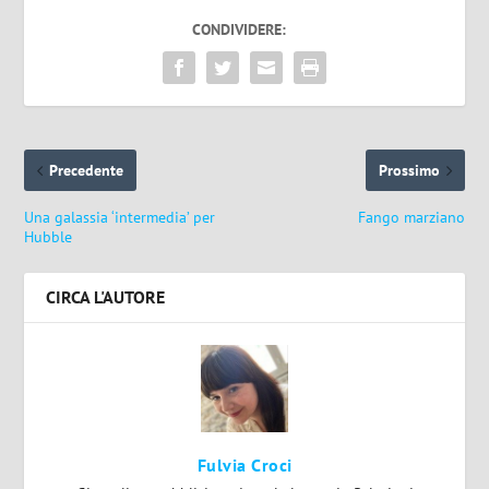
CONDIVIDERE:
Precedente
Prossimo
Una galassia ‘intermedia’ per
Fango marziano
Hubble
CIRCA L'AUTORE
Fulvia Croci