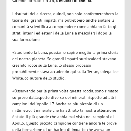
sarebbe formato circa
4,3 miliardi di anni fa
.
I risultati della ricerca, quindi, non solo confermerebbero la
teoria dei grandi impatti, ma potrebbero anche aiutare la
comunità scientifica a comprendere come abbiano fatto gli
strati interni ed esterni della Luna a mescolarsi dopo la
sua formazione.
«Studiando la Luna, possiamo capire meglio la prima storia
del nostro pianeta. Se grandi impatti surriscaldati stavano
creando rocce sulla Luna, lo stesso processo
probabilmente stava accadendo qui sulla Terra», spiega Lee
White, co-autore dello studio.
«Osservando per la prima volta questa roccia, sono rimasto
sorpreso dall’aspetto diverso dei minerali rispetto ad altri
campioni dell’Apollo 17. Anche se più piccolo di un
millimetro, il minerale che ha attirato la nostra attenzione
è stato il più grande che abbia mai visto nei campioni di
Apollo. Questo piccolo campione contiene ancora le prove
della formazione di un bacino di impatto che aveva un