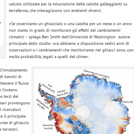
calcolo utilizzate per la misurazione delle calotte galleggianti su
terraferma, che interagiscono con ambienti diversi.
«Se osserviamo un ghiacciaio o una calotta per un mese o un anno
non siamo in grado di monitorare gli effetti dei cambiamenti
climatici – spiega Ben Smith dell’Università di Washington
autore
principale dello studio- ora abbiamo a disposizione sedici anni di
osservazioni e i cambiamenti che monitoriamo nei ghiacci sono, con
molta probabilità, legati a quelli del clima».
all’innalzamento
 di banchi di
tenere il flusso
o l’oceano.
e terzi dei
 mari provengono
I ricercatori
a il principale
orme di ghiaccio
 terrestri.