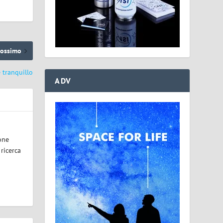
rossimo
 tranquillo
ADV
one
 ricerca