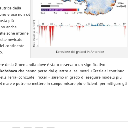
autrice della
gono erose non c’è
posta più
anno anche
elle zone interne
elle nevicate
 del continente
o.
L’erosione dei ghiacci in Antartide
iere della Groenlandia dove è stato osservato un significativo
akobshavn
che hanno perso dai quattro ai sei metri. «Grazie al continuo
della Terra- conclude Fricker – saremo in grado di eseguire modelli più
el mare e potremo mettere in campo misure più efficienti per mitigare gli