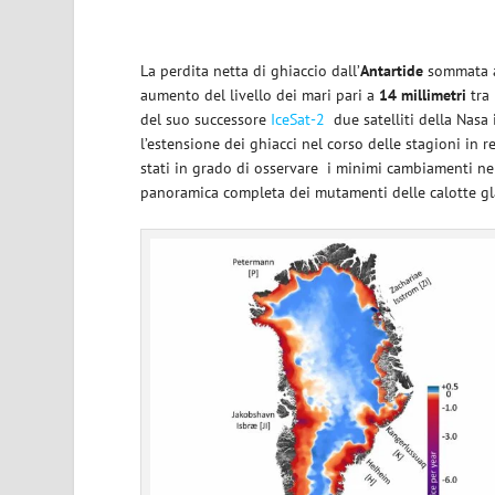
La perdita netta di ghiaccio dall’
Antartide
sommata a 
aumento del livello dei mari pari a
14 millimetri
tra 
del suo successore
IceSat-2
due satelliti della Nasa
l’estensione dei ghiacci nel corso delle stagioni in 
stati in grado di osservare
i minimi cambiamenti ne
panoramica completa dei mutamenti delle calotte glac