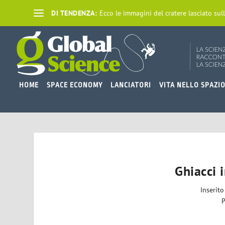
DI TENDENZA:
Ecco le immagini del cratere lasciato sull
HOME
SPACE ECONOMY
LANCIATORI
VITA NELLO SPAZI
Ghiacci 
Inserit
P