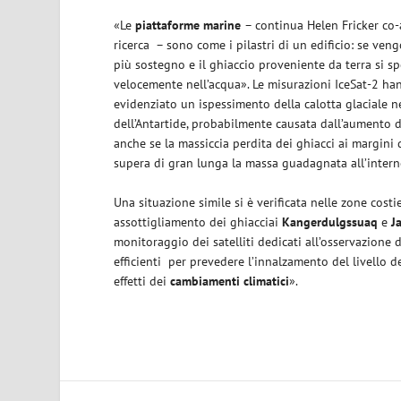
«Le
piattaforme marine
– continua Helen Fricker co-
ricerca
– sono come i pilastri di un edificio: se ven
più sostegno e il ghiaccio proveniente da terra si s
velocemente nell’acqua». Le misurazioni IceSat-2 h
evidenziato un ispessimento della calotta glaciale n
dell’Antartide, probabilmente causata dall’aumento d
anche se la massiccia perdita dei ghiacci ai margini
supera di gran lunga la massa guadagnata all’intern
Una situazione simile si è verificata nelle zone cost
assottigliamento dei ghiacciai
Kangerdulgssuaq
e
J
monitoraggio dei satelliti dedicati all’osservazione 
efficienti
per prevedere l’innalzamento del livello d
effetti dei
cambiamenti climatici
».