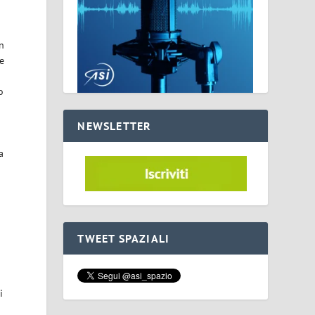
n
e
o
NEWSLETTER
a
TWEET SPAZIALI
i