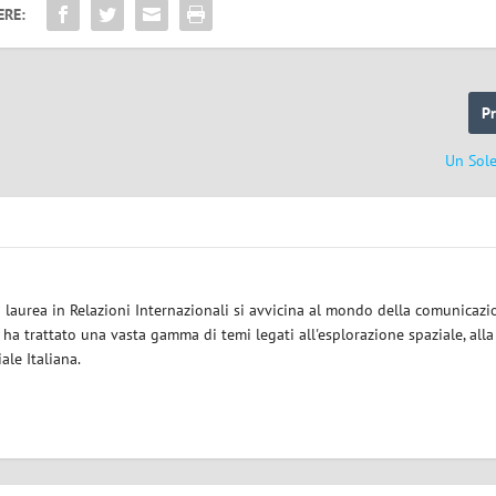
ERE:
P
Un Sole
a laurea in Relazioni Internazionali si avvicina al mondo della comunicazi
i ha trattato una vasta gamma di temi legati all'esplorazione spaziale, alla
iale Italiana.