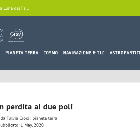
a Luna dal Fa...
O
PIANETA TERRA
COSMO
NAVIGAZIONE & TLC
ASTROPARTIC
in perdita ai due poli
o da
Fulvia Croci
|
pianeta terra
ubblicato: 1 May, 2020