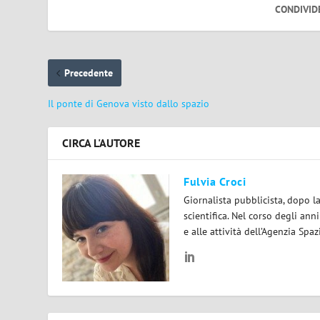
CONDIVID
Precedente
Il ponte di Genova visto dallo spazio
CIRCA L'AUTORE
Fulvia Croci
Giornalista pubblicista, dopo l
scientifica. Nel corso degli ann
e alle attività dell’Agenzia Spaz