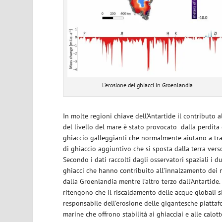
L’erosione dei ghiacci in Groenlandia
In molte regioni chiave dell’Antartide il contributo 
del livello del mare è stato provocato
dalla perdita
ghiaccio galleggianti che normalmente aiutano a trat
di ghiaccio aggiuntivo che si sposta dalla terra vers
Secondo i dati raccolti dagli osservatori spaziali i du
ghiacci che hanno contribuito all’innalzamento dei
dalla Groenlandia mentre l’altro terzo dall’Antartide. 
ritengono che il riscaldamento delle acque globali si
responsabile dell’erosione delle gigantesche piattaf
marine che offrono stabilità ai ghiacciai e alle calotte