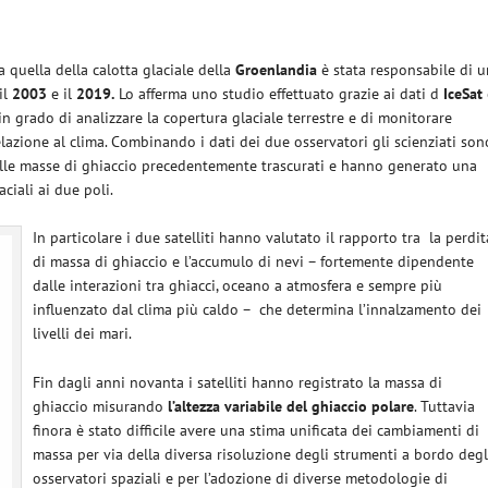
quella della calotta glaciale della
Groenlandia
è stata responsabile di u
il
2003
e il
2019.
Lo afferma uno studio effettuato grazie ai dati d
IceSat
 in grado di analizzare la copertura glaciale terrestre e di monitorare
relazione al clima. Combinando i dati dei due osservatori gli scienziati son
lle masse di ghiaccio precedentemente trascurati e hanno generato una
iali ai due poli.
In particolare i due satelliti hanno valutato il rapporto tra
la perdit
di massa di ghiaccio e l’accumulo di nevi – fortemente dipendente
dalle interazioni tra ghiacci, oceano a atmosfera e sempre più
influenzato dal clima più caldo –
che determina l’innalzamento dei
livelli dei mari.
Fin dagli anni novanta i satelliti hanno registrato la massa di
ghiaccio misurando
l’altezza variabile del ghiaccio polare
. Tuttavia
finora è stato difficile avere una stima unificata dei cambiamenti di
massa per via della diversa risoluzione degli strumenti a bordo degl
osservatori spaziali e per l’adozione di diverse metodologie di