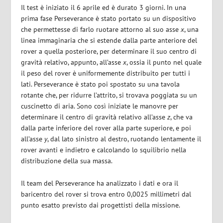
Il test è iniziato il 6 aprile ed è durato 3 giorni. In una
prima fase Perseverance è stato portato su un dispositivo
che permettesse di farlo ruotare attorno al suo asse
x
, una
linea immaginaria che si estende dalla parte anteriore del
rover a quella posteriore, per determinare il suo centro di
gravità relativo, appunto, all’asse
x
, ossia il punto nel quale
il peso del rover è uniformemente distribuito per tutti i
lati. Perseverance è stato poi spostato su una tavola
rotante che, per ridurre l’attrito, si trovava poggiata su un
cuscinetto di aria. Sono così iniziate le manovre per
determinare il centro di gravità relativo all’asse
z
, che va
dalla parte inferiore del rover alla parte superiore, e poi
all’asse
y
, dal lato sinistro al destro, ruotando lentamente il
rover avanti e indietro e calcolando lo squilibrio nella
distribuzione della sua massa.
Il team del Perseverance ha analizzato i dati e ora il
baricentro del rover si trova entro 0,0025 millimetri dal
punto esatto previsto dai progettisti della missione.