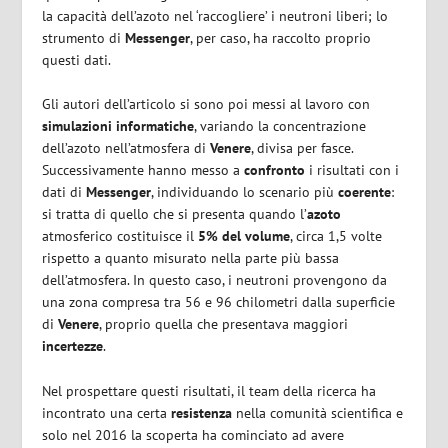
la capacità dell’azoto nel ‘raccogliere’ i neutroni liberi; lo
strumento di
Messenger
, per caso, ha raccolto proprio
questi dati.
Gli autori dell’articolo si sono poi messi al lavoro con
simulazioni informatiche
, variando la concentrazione
dell’azoto nell’atmosfera di
Venere
, divisa per fasce.
Successivamente hanno messo a
confronto
i risultati con i
dati di
Messenger
, individuando lo scenario più
coerente
:
si tratta di quello che si presenta quando l’
azoto
atmosferico costituisce il
5% del volume
, circa 1,5 volte
rispetto a quanto misurato nella parte più bassa
dell’atmosfera. In questo caso, i neutroni provengono da
una zona compresa tra 56 e 96 chilometri dalla superficie
di
Venere
, proprio quella che presentava maggiori
incertezze
.
Nel prospettare questi risultati, il team della ricerca ha
incontrato una certa
resistenza
nella comunità scientifica e
solo nel 2016 la scoperta ha cominciato ad avere