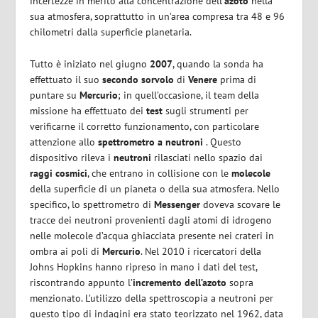
incertezze in merito alla concentrazione dell’
azoto
nella
sua atmosfera, soprattutto in un’area compresa tra 48 e 96
chilometri dalla superficie planetaria.
Tutto è iniziato nel giugno
2007
, quando la sonda ha
effettuato il suo
secondo sorvolo
di
Venere
prima di
puntare su
Mercurio
; in quell’occasione, il team della
missione ha effettuato dei
test
sugli strumenti per
verificarne il corretto funzionamento, con particolare
attenzione allo
spettrometro a neutroni
. Questo
dispositivo rileva i
neutroni
rilasciati nello spazio dai
raggi cosmici
, che entrano in collisione con le
molecole
della superficie di un pianeta o della sua atmosfera. Nello
specifico, lo spettrometro di
Messenger
doveva scovare le
tracce dei neutroni provenienti dagli atomi di idrogeno
nelle molecole d’acqua ghiacciata presente nei crateri in
ombra ai poli di
Mercurio
. Nel 2010 i ricercatori della
Johns Hopkins hanno ripreso in mano i dati del test,
riscontrando appunto l’
incremento dell’azoto
sopra
menzionato. L’utilizzo della spettroscopia a neutroni per
questo tipo di indagini era stato teorizzato nel 1962, data