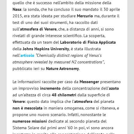
quello che è successo nell’ambito della missione della
Nasa
: la sonda, che ha concluso il suo mandato il 30 aprile
2015, era stata ideata per studiare
Mercurio
ma, durante il
test di uno dei suoi strumenti, ha raccolto dati
sull’
atmosfera di Venere
, che, a distanza di anni, si sono
rivelati di grande interesse scientifico. La scoperta,
effettuata da un team del
Laboratorio di Fisica Applicata
della
Johns Hopkins University
, è stata illustrata
nell’
articolo
“Chemically distinct regions of Venus’s
atmosphere revealed by measured N2 concentrations”
,
pubblicato ieri su
Nature Astronomy
.
Le informazioni raccolte per caso da
Messenger
presentano
un improvviso
incremento
della concentrazione dell’
azoto
ad un’altezza di circa
48 chilometri
dalla superficie di
Venere
: questo dato implica che l’
atmosfera
del pianeta
non è mescolata
in maniera omogenea, come si riteneva, e
propone uno nuovo scenario. Infatti, nonostante le
numerose missioni
dedicate al secondo pianeta del
Sistema Solare dai primi anni ’60 in poi, vi sono ancora