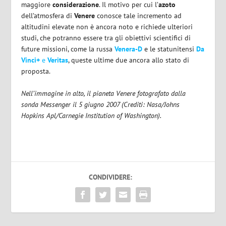
maggiore
considerazione
. Il motivo per cui l’
azoto
dell’atmosfera di
Venere
conosce tale incremento ad
altitudini elevate non è ancora noto e richiede ulteriori
studi, che potranno essere tra gli obiettivi scientifici di
future missioni, come la russa
Venera-D
e le statunitensi
Da
Vinci+
e
Veritas
, queste ultime due ancora allo stato di
proposta.
Nell’immagine in alto, il pianeta Venere fotografato dalla
sonda Messenger il 5 giugno 2007 (Crediti: Nasa/Johns
Hopkins Apl/Carnegie Institution of Washington).
CONDIVIDERE: