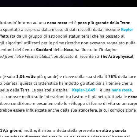
 ‘girotondo’ intorno ad una
nana rossa
ed è
poco più grande della Terra
:
a spuntato a sorpresa dalla messe di dati raccolti dalla missione
Kepler
effettuata da un gruppo di astronomi statunitensi che ha passato al
gli algoritmi utilizzati per le prime ricerche non avevano segnalato nulla
esentanti del Centro
Goddard
della
Nasa
, ha illustrato l’indagine
ed from False Positive Status”
, pubblicato di recente su
The Astrophysical
a (è solo
1,06 volte
più grande) e riceve dalla sua stella il
75%
della luce
ro pianeta; questa caratteristica ha indotto gli studiosi a ritenere che la
ella della Terra. La sua stella ospite –
Kepler-1649
– è una
nana rossa
,
 si conosce molto sulle interazioni tra l’astro e il pianeta, tuttavia le
nan
bero condizionare pesantemente lo sviluppo di forme di vita su un corp
rebbe essere influenzata anche dalla sua
atmosfera
, la cui composizione
i
19,5 giorni
; inoltre, il sistema della stella presenta
un altro pianeta