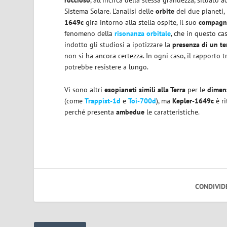
roccioso
, all’incirca della stessa grandezza, situato 
Sistema Solare. L’analisi delle
orbite
dei due pianeti, 
1649c
gira intorno alla stella ospite, il suo
compagn
fenomeno della
risonanza orbitale
, che in questo c
indotto gli studiosi a ipotizzare la
presenza di un te
non si ha ancora certezza. In ogni caso, il rapporto 
potrebbe resistere a lungo.
Vi sono altri
esopianeti simili alla Terra
per le
dimen
(come
Trappist-1d
e
Toi-700d
), ma
Kepler-1649c
è ri
perché presenta
ambedue
le caratteristiche.
CONDIVID