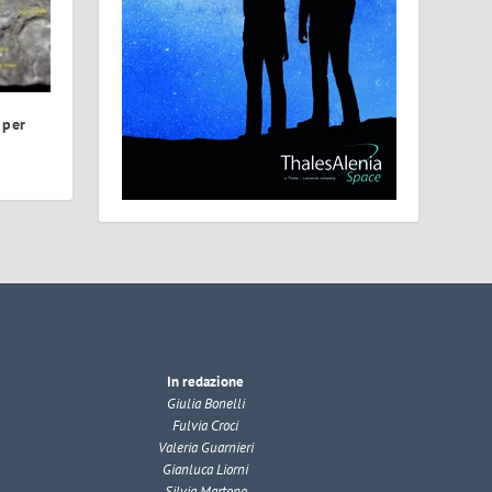
 per
In redazione
Giulia Bonelli
Fulvia Croci
Valeria Guarnieri
Gianluca Liorni
Silvia Martone