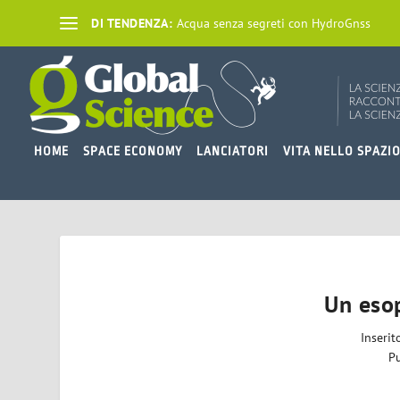
DI TENDENZA:
Acqua senza segreti con HydroGnss
HOME
SPACE ECONOMY
LANCIATORI
VITA NELLO SPAZI
Un eso
Inseri
Pu