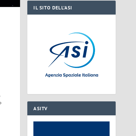
IL SITO DELL’ASI
e
o
ASITV