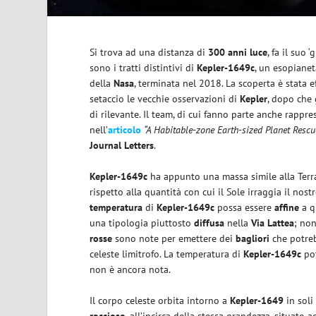
Si trova ad una distanza di
300 anni luce
, fa il suo
sono i tratti distintivi di
Kepler-1649c
, un esopianet
della
Nasa
, terminata nel 2018. La scoperta è stata 
setaccio le vecchie osservazioni di
Kepler
, dopo che 
di rilevante. Il team, di cui fanno parte anche rappr
nell’
articolo
“A Habitable-zone Earth-sized Planet Rescu
Journal Letters
.
Kepler-1649c
ha appunto una massa simile alla Terr
rispetto alla quantità con cui il Sole irraggia il nost
temperatura
di
Kepler-1649c
possa essere
affine
a qu
una tipologia piuttosto
diffusa
nella
Via Lattea
; non
rosse
sono note per emettere dei
bagliori
che potreb
celeste limitrofo. La temperatura di
Kepler-1649c
pot
non è ancora nota.
Il corpo celeste orbita intorno a
Kepler-1649
in sol