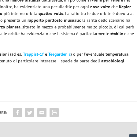
ad una
minore distanza
dalla stella, un po’ come avviene per Venere nel
inoltre, ha evidenziato una peculiarità: per ogni
nove volte
che
Kepler-
o
più interno orbita
quattro volte
. La ratio tra le due orbite è dovuta al
aso presenta un
rapporto piuttosto inusuale
; la rarità dello scenario ha
rzo pianeta
, situato in mezzo e probabilmente molto piccolo, di cui però
tra le orbite ha evidenziato che il sistema è particolarmente
stabile
e che
sioni
(ad es.
Trappist-1f
e
Teegarden c
) o per l’eventuale
temperatura
tenuto di particolare interesse – specie da parte degli
astrobiologi
–
ERE: