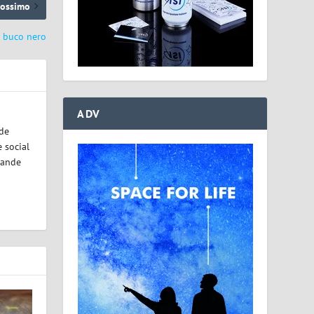
rossimo
l buco nero
ADV
ode
 social
rande