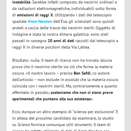
instabilità
. Sarebbe infatti composto da neutrini ordinari e
da radiazioni elettromagnetiche, individuabili sotto forma
di
emissioni di raggi X
. Utilizzando i dati del telescopio
spaziale
Xmm-Newton
dell’Esa, gli scienziati sono quindi
andati a caccia delle tracce dei neutrini sterili. Oggetto di
indagine è stata la nostra dimora galattica: sono stati
passati in rassegna
20 anni di dati
raccolti dal telescopio a
raggi X in diverse porzioni della Via Lattea.
Risultato: nulla. Il team di ricerca non ha trovato alcuna
prova che il neutrino sterile sia ciò che forma la materia
oscura. «Il nostro lavoro – precisa
Ben Safdi
, co-autore
dell’articolo – non esclude
in assoluto
che la materia oscura
coincida con i neutrini sterili. Ma, contrariamente a quanto
affermato in passato,
sosteniamo che non ci siano prove
sperimentali che puntano alla sua esistenza
».
Ecco dunque un altro esempio di “scienza per esclusione”. E
in attesa del prossimo candidato da esaminare, lo studio
su
Science
fornisce comunque utili strumenti. Il team di