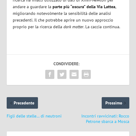
ricerca ha infatti utilizzato di dati di Xmm-Newton per
andare a guardare la
parte più “oscura” della Via Lattea
,
migliorando notevolmente la sensibilità delle analisi
precedenti. Il che potrebbe aprire un nuovo approccio
proprio per la ricerca della
dark matter
. La caccia continua.
CONDIVIDERE:
Precedente
Prossimo
Figli delle stelle… di neutroni
Incontri ravvicinati: Rocco
Petrone sbarca a Mosca