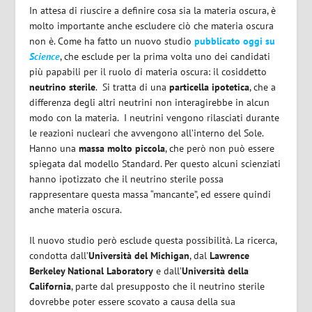
In attesa di riuscire a definire cosa sia la materia oscura, è
molto importante anche escludere ciò che materia oscura
non è. Come ha fatto un nuovo studio
pubblicato oggi su
Science
, che esclude per la prima volta uno dei candidati
più papabili per il ruolo di materia oscura: il cosiddetto
neutrino sterile
. Si tratta di una
particella ipotetica
, che a
differenza degli altri neutrini non interagirebbe in alcun
modo con la materia. I neutrini vengono rilasciati durante
le reazioni nucleari che avvengono all’interno del Sole.
Hanno una
massa molto piccola
, che però non può essere
spiegata dal modello Standard. Per questo alcuni scienziati
hanno ipotizzato che il neutrino sterile possa
rappresentare questa massa “mancante”, ed essere quindi
anche materia oscura.
Il nuovo studio però esclude questa possibilità. La ricerca,
condotta dall’
Università del Michigan
, dal
Lawrence
Berkeley National Laboratory
e dall’
Università della
California
, parte dal presupposto che il neutrino sterile
dovrebbe poter essere scovato a causa della sua