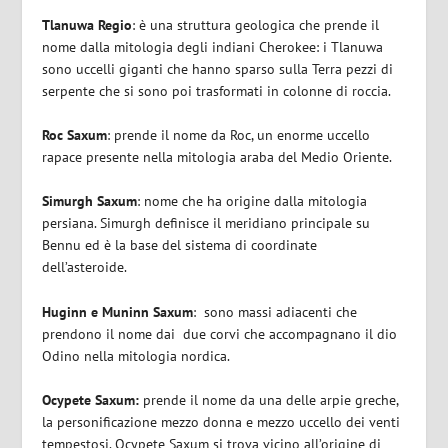
Tlanuwa Regio
: è una struttura geologica che prende il
nome dalla mitologia degli indiani Cherokee: i Tlanuwa
sono uccelli giganti che hanno sparso sulla Terra pezzi di
serpente che si sono poi trasformati in colonne di roccia.
Roc Saxum
: prende il nome da Roc, un enorme uccello
rapace presente nella mitologia araba del Medio Oriente.
Simurgh Saxum
: nome che ha origine dalla mitologia
persiana. Simurgh definisce il meridiano principale su
Bennu ed è la base del sistema di coordinate
dell’asteroide.
Huginn e Muninn Saxum
: sono massi adiacenti che
prendono il nome dai due corvi che accompagnano il dio
Odino nella mitologia nordica.
Ocypete Saxum:
prende il nome da una delle arpie greche,
la personificazione mezzo donna e mezzo uccello dei venti
tempestosi. Ocypete Saxum si trova vicino all’origine di