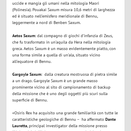
uccide e mangia gli umani nella mitologia Maori
(Polinesia). Pouakai Saxum misura 10,6 metri di larghezza
ed è situato nell’emisfero meridionale di Bennu,
leggermente a nord di Benben Saxum.
Aetos Saxum
: dal compagno di giochi d’infanzia di Zeus,
che fu trasformato in un’aquila da Hera nella mitologia
greca. Aetos Saxum è un masso evidentemente piatto, con
una forma simile a quella di un’ala, situato vicino
all’equatore di Bennu.
Gargoyle Saxum
: dalla creatura mostruosa di pietra simile
a un drago. Gargoyle Saxum è un grande masso
prominente vicino al sito di campionamento di backup
della missione che è uno degli oggetti più scuri sulla
superficie di Bennu.
«Osiris Rex ha acquisito una grande familiarità con tutte le
caratteristiche geologiche di Bennu – ha affermato
Dante
Lauretta
, principal investigator della missione presso