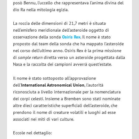
posò Bennu, l’uccello che rappresentava l’anima divina del
dio Ra nella mitologia egizia.
La roccia delle dimensioni di 21,7 metri è situata
nell’emisfero meridionale dell’asteroide oggetto di
osservazione della sonda
Osiris Rex
. Il nome è stato
proposto dal team della sonda che ha mappato l’asteroide
nel corso dell’ultimo anno. Osiris Rex è la prima missione
di
sample return
diretta verso un asteroide progettata dalla
Nasa e la raccolta dei campioni avverrà quest’estate.
Il nome è stato sottoposto all’approvazione
dell’
International Astronomical Union
, l’autorità
riconosciuta a livello internazionale per la nomenclatura
dei corpi celesti. Insieme a Bremben sono stati nominate
altre dieci caratteristiche superficiali dell’asteroide, che
prendono il nome di creature volatili e luoghi ad esse
associati nei miti di vari culture.
Eccole nel dettaglio: