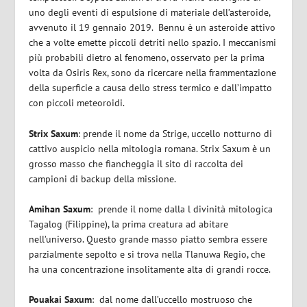
uno degli eventi di espulsione di materiale dell’asteroide,
avvenuto il 19 gennaio 2019. Bennu è un asteroide attivo
che a volte emette piccoli detriti nello spazio. I meccanismi
più probabili dietro al fenomeno, osservato per la prima
volta da Osiris Rex, sono da ricercare nella frammentazione
della superficie a causa dello stress termico e dall’impatto
con piccoli meteoroidi.
Strix Saxum
: prende il nome da Strige, uccello notturno di
cattivo auspicio nella mitologia romana. Strix Saxum è un
grosso masso che fiancheggia il sito di raccolta dei
campioni di backup della missione.
Amihan Saxum
: prende il nome dalla l divinità mitologica
Tagalog (Filippine), la prima creatura ad abitare
nell’universo. Questo grande masso piatto sembra essere
parzialmente sepolto e si trova nella Tlanuwa Regio, che
ha una concentrazione insolitamente alta di grandi rocce.
Pouakai Saxum
: dal nome dall’uccello mostruoso che