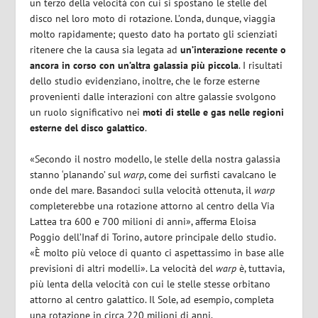
un terzo della velocità con cui si spostano le stelle del
disco nel loro moto di rotazione. L’onda, dunque, viaggia
molto rapidamente; questo dato ha portato gli scienziati
ritenere che la causa sia legata ad
un’interazione recente o
ancora in corso con un’altra galassia più piccola
. I risultati
dello studio evidenziano, inoltre, che le forze esterne
provenienti dalle interazioni con altre galassie svolgono
un ruolo significativo nei
moti di stelle e gas nelle regioni
esterne del disco galattico
.
«Secondo il nostro modello, le stelle della nostra galassia
stanno ‘planando’ sul
warp
, come dei surfisti cavalcano le
onde del mare. Basandoci sulla velocità ottenuta, il
warp
completerebbe una rotazione attorno al centro della Via
Lattea tra 600 e 700 milioni di anni», afferma Eloisa
Poggio dell’Inaf di Torino, autore principale dello studio.
«È molto più veloce di quanto ci aspettassimo in base alle
previsioni di altri modelli». La velocità del
warp
è, tuttavia,
più lenta della velocità con cui le stelle stesse orbitano
attorno al centro galattico. Il Sole, ad esempio, completa
una rotazione in circa 220 milioni di anni.