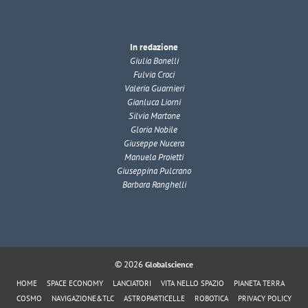
In redazione
Giulia Bonelli
Fulvia Croci
Valeria Guarnieri
Gianluca Liorni
Silvia Martone
Gloria Nobile
Giuseppe Nucera
Manuela Proietti
Giuseppina Pulcrano
Barbara Ranghelli
© 2026
Globalscience
HOME
SPACE ECONOMY
LANCIATORI
VITA NELLO SPAZIO
PIANETA TERRA
COSMO
NAVIGAZIONE&TLC
ASTROPARTICELLE
ROBOTICA
PRIVACY POLICY