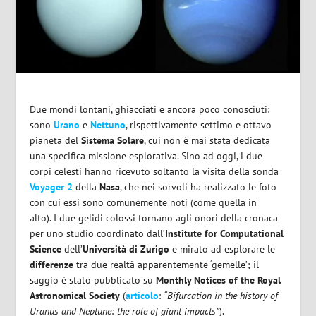
Due mondi lontani, ghiacciati e ancora poco conosciuti:
sono
Urano
e
Nettuno
, rispettivamente settimo e ottavo
pianeta del
Sistema Solare
, cui non è mai stata dedicata
una specifica missione esplorativa. Sino ad oggi, i due
corpi celesti hanno ricevuto soltanto la visita della sonda
Voyager 2
della
Nasa
, che nei sorvoli ha realizzato le foto
con cui essi sono comunemente noti (come quella in
alto). I due gelidi colossi tornano agli onori della cronaca
per uno studio coordinato dall’
Institute for Computational
Science
dell’
Università di Zurigo
e mirato ad esplorare le
differenze
tra due realtà apparentemente ‘gemelle’; il
saggio è stato pubblicato su
Monthly Notices of the Royal
Astronomical Society
(
articolo
:
“Bifurcation in the history of
Uranus and Neptune: the role of giant impacts”
).