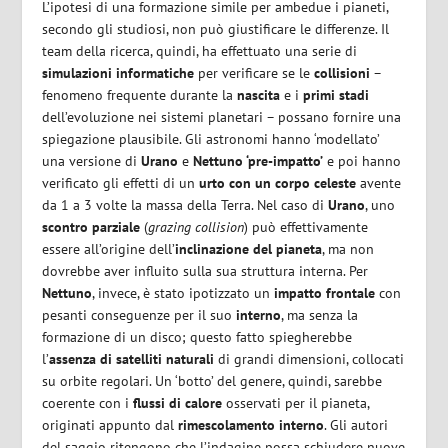
L’ipotesi di una formazione simile per ambedue i pianeti,
secondo gli studiosi, non può giustificare le differenze. Il
team della ricerca, quindi, ha effettuato una serie di
simulazioni informatiche
per verificare se le
collisioni
–
fenomeno frequente durante la
nascita
e i
primi stadi
dell’evoluzione nei sistemi planetari – possano fornire una
spiegazione plausibile. Gli astronomi hanno ‘modellato’
una versione di
Urano
e
Nettuno ‘pre-impatto’
e poi hanno
verificato gli effetti di un
urto con un corpo celeste
avente
da 1 a 3 volte la massa della Terra. Nel caso di
Urano
, uno
scontro parziale
(
grazing collision
) può effettivamente
essere all’origine dell’
inclinazione del pianeta
, ma non
dovrebbe aver influito sulla sua struttura interna. Per
Nettuno
, invece, è stato ipotizzato un
impatto frontale
con
pesanti conseguenze per il suo
interno
, ma senza la
formazione di un disco; questo fatto spiegherebbe
l’
assenza di satelliti naturali
di grandi dimensioni, collocati
su orbite regolari. Un ‘botto’ del genere, quindi, sarebbe
coerente con i
flussi di calore
osservati per il pianeta,
originati appunto dal
rimescolamento interno
. Gli autori
del saggio ritengono che l’indagine possa schiudere nuove