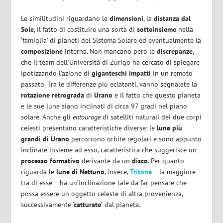
Le similitudini riguardano le
dimensioni
, la
distanza dal
Sole
, il fatto di costituire una sorta di
sottoinsieme
nella
‘famiglia’ di pianeti del Sistema Solare ed eventualmente la
composizione
interna. Non mancano però le
discrepanze
,
che il team dell’Università di Zurigo ha cercato di spiegare
ipotizzando l’azione di
giganteschi impatti
in un remoto
passato. Tra le differenze più eclatanti, vanno segnalate la
rotazione retrograda
di
Urano
e il fatto che questo pianeta
e le sue lune siano inclinati di circa 97 gradi nel piano
solare. Anche gli
entourage
di satelliti naturali dei due corpi
celesti presentano caratteristiche diverse: le
lune più
grandi di Urano
percorrono orbite regolari e sono appunto
inclinate insieme ad esso, caratteristica che suggerisce un
processo formativo
derivante da un
disco
. Per quanto
riguarda le
lune di Nettuno
, invece,
Tritone
– la maggiore
tra di esse – ha un’inclinazione tale da far pensare che
possa essere un oggetto celeste di altra provenienza,
successivamente
‘catturato’
dal pianeta.