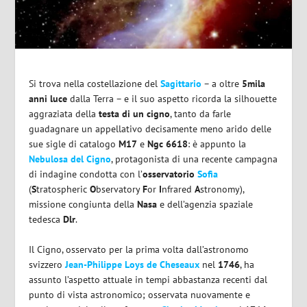
Si trova nella costellazione del
Sagittario
– a oltre
5mila
anni luce
dalla Terra – e il suo aspetto ricorda la silhouette
aggraziata della
testa di un cigno
, tanto da farle
guadagnare un appellativo decisamente meno arido delle
sue sigle di catalogo
M17
e
Ngc 6618
: è appunto la
Nebulosa del Cigno
, protagonista di una recente campagna
di indagine condotta con l’
osservatorio
Sofia
(
S
tratospheric
O
bservatory
F
or
I
nfrared
A
stronomy),
missione congiunta della
Nasa
e dell’agenzia spaziale
tedesca
Dlr
.
Il Cigno, osservato per la prima volta dall’astronomo
svizzero
Jean-Philippe Loys de Cheseaux
nel
1746
, ha
assunto l’aspetto attuale in tempi abbastanza recenti dal
punto di vista astronomico; osservata nuovamente e