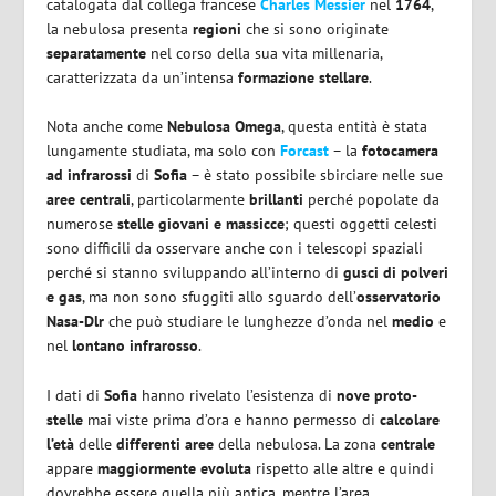
catalogata dal collega francese
Charles Messier
nel
1764
,
la nebulosa presenta
regioni
che si sono originate
separatamente
nel corso della sua vita millenaria,
caratterizzata da un’intensa
formazione stellare
.
Nota anche come
Nebulosa Omega
, questa entità è stata
lungamente studiata, ma solo con
Forcast
– la
fotocamera
ad infrarossi
di
Sofia
– è stato possibile sbirciare nelle sue
aree centrali
, particolarmente
brillanti
perché popolate da
numerose
stelle giovani e massicce
; questi oggetti celesti
sono difficili da osservare anche con i telescopi spaziali
perché si stanno sviluppando all’interno di
gusci di polveri
e gas
, ma non sono sfuggiti allo sguardo dell’
osservatorio
Nasa-Dlr
che può studiare le lunghezze d’onda nel
medio
e
nel
lontano infrarosso
.
I dati di
Sofia
hanno rivelato l’esistenza di
nove proto-
stelle
mai viste prima d’ora e hanno permesso di
calcolare
l’età
delle
differenti aree
della nebulosa. La zona
centrale
appare
maggiormente evoluta
rispetto alle altre e quindi
dovrebbe essere quella più antica, mentre l’area