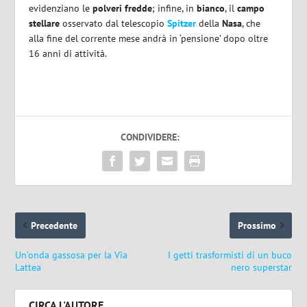
evidenziano le
polveri fredde
; infine, in
bianco
, il
campo
stellare
osservato dal telescopio
Spitzer
della
Nasa
, che
alla fine del corrente mese andrà in ‘pensione’ dopo oltre
16 anni di attività.
CONDIVIDERE:
Precedente
Prossimo
Un’onda gassosa per la Via
I getti trasformisti di un buco
Lattea
nero superstar
CIRCA L'AUTORE