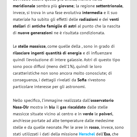
meridionale
sembra più
giovane
; la regione
settentrionale
,
invece, si trova in una fase evolutiva
intermedia
e il suo
materiale ha subìto gli effetti delle
radiazioni
e dei
venti
stellari
di
antiche famiglie di astri
al punto che la nascita
di
nuove generazioni
ne è risultata condizionata.
Le
stelle massicce
, come quelle della , sono in grado di
rilasciare ingenti quantità di energia
e di influenzare
quindi l’evoluzione di intere galassie. Astri di questo tipo
sono poco diffusi (meno dell’1%), quindi le loro
caratteristiche non sono ancora molto conosciute; di
conseguenza, i dettagli rivelati da
Sofia
rivestono
particolare interesse per gli astronomi.
Nello specifico, l’immagine realizzata dall’
osservatorio
Nasa-Dlr
mostra in
blu
il
gas riscaldato
dalle stelle
massicce situate vicino al centro e in
verde
le
polveri
,
anch’esse portate ad alte temperature dalle medesime
stelle e da quelle neonate. Per le aree in
rosso
, invece, sono
stati utilizzati i dati della missione
Herschel
dell’
Esa
, che