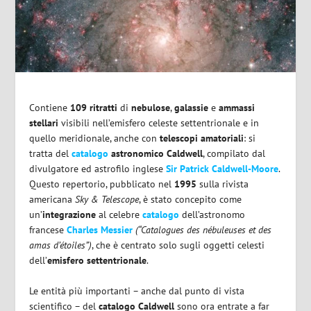
Contiene
109 ritratti
di
nebulose
,
galassie
e
ammassi
stellari
visibili nell’emisfero celeste settentrionale e in
quello meridionale, anche con
telescopi amatoriali
: si
tratta del
catalogo
astronomico Caldwell
, compilato dal
divulgatore ed astrofilo inglese
Sir Patrick Caldwell-Moore
.
Questo repertorio, pubblicato nel
1995
sulla rivista
americana
Sky & Telescope
, è stato concepito come
un’
integrazione
al celebre
catalogo
dell’astronomo
francese
Charles Messier
(“Catalogues des nébuleuses et des
amas d’étoiles”)
, che è centrato solo sugli oggetti celesti
dell’
emisfero settentrionale
.
Le entità più importanti – anche dal punto di vista
scientifico – del
catalogo Caldwell
sono ora entrate a far