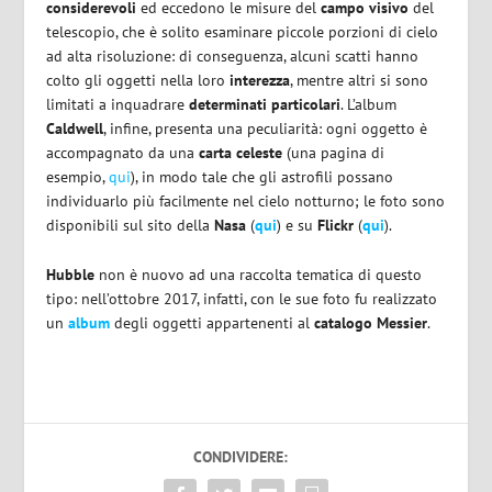
considerevoli
ed eccedono le misure del
campo visivo
del
telescopio, che è solito esaminare piccole porzioni di cielo
ad alta risoluzione: di conseguenza, alcuni scatti hanno
colto gli oggetti nella loro
interezza
, mentre altri si sono
limitati a inquadrare
determinati particolari
. L’album
Caldwell
, infine, presenta una peculiarità: ogni oggetto è
accompagnato da una
carta celeste
(una pagina di
esempio,
qui
), in modo tale che gli astrofili possano
individuarlo più facilmente nel cielo notturno; le foto sono
disponibili sul sito della
Nasa
(
qui
) e su
Flickr
(
qui
).
Hubble
non è nuovo ad una raccolta tematica di questo
tipo: nell’ottobre 2017, infatti, con le sue foto fu realizzato
un
album
degli oggetti appartenenti al
catalogo Messier
.
CONDIVIDERE: