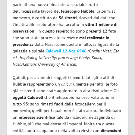
parte di una nuova ‘pinacoteca spaziale’, frutto
dell’incessante lavoro del
telescopio Hubble
: l’album, al
momento, è costituto da
56 ritratti
, ricavati dai dati che
l’infaticabile esploratore ha raccolto in
oltre 1 milione di
osservazioni
. In questo repertorio sono presenti
12 foto
che sono state processate
ex novo
e
mai realizzate in
precedenza
dalla Nasa, come quella in alto, raffigurante la
galassia a spirale
Caldwell 12-Ngc 6946
(Crediti: Nasa, Esa
e L. Ho, Peking University; processing: Gladys Kober,
Nasa/Catholic University of America)
.
Quindi, per alcuni dei soggetti immortalati, gli scatti di
Hubble
rappresentano un
unicum
, mentre per altri le foto
già esistenti sono state aggiornate in alta risoluzione. Gli
oggetti Caldwell
che il telescopio ha osservato sono in
tutto
95
: sono rimasti
fuori
dalla fotogallery, per il
momento, quelli per i quali non è stato ancora individuato
un
interesse scientifico
tale da includerli nell’agenda di
Hubble, più che mai densa di impegni. Molte tra queste
entità, inoltre, appaiono nella volta celeste con
dimensioni