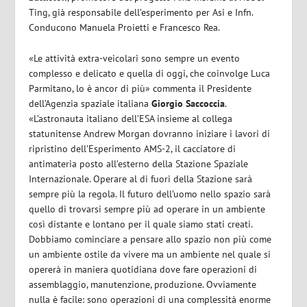
Ting, già responsabile dell’esperimento per Asi e Infn.
Conducono Manuela Proietti e Francesco Rea.
«Le attività extra-veicolari sono sempre un evento
complesso e delicato e quella di oggi, che coinvolge Luca
Parmitano, lo è ancor di più» commenta il Presidente
dell’Agenzia spaziale italiana
Giorgio Saccoccia
.
«L’astronauta italiano dell’ESA insieme al collega
statunitense Andrew Morgan dovranno iniziare i lavori di
ripristino dell’Esperimento AMS-2, il cacciatore di
antimateria posto all’esterno della Stazione Spaziale
Internazionale. Operare al di fuori della Stazione sarà
sempre più la regola. Il futuro dell’uomo nello spazio sarà
quello di trovarsi sempre più ad operare in un ambiente
così distante e lontano per il quale siamo stati creati.
Dobbiamo cominciare a pensare allo spazio non più come
un ambiente ostile da vivere ma un ambiente nel quale si
opererà in maniera quotidiana dove fare operazioni di
assemblaggio, manutenzione, produzione. Ovviamente
nulla è facile: sono operazioni di una complessità enorme