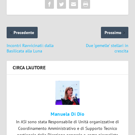
Precedente
Prossimo
Incontri Ravvicinati: dalla
Due ‘gemelle’ stellari in
Basilicata alla Luna
crescita
CIRCA L'AUTORE
Manuela Di Dio
In ASI sono stata Responsabile di Unità organizzative di
Coordinamento Amministrativo e di Supporto Tecnico