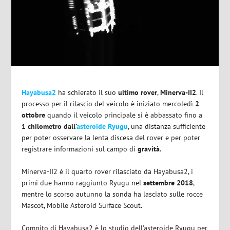
Hayabusa2
ha schierato il suo
ultimo rover
,
Minerva-II2
. Il
processo per il rilascio del veicolo è iniziato mercoledì
2
ottobre
quando il veicolo principale si è abbassato fino a
1 chilometro dall’
asteroide Ryugu
, una distanza sufficiente
per poter osservare la lenta discesa del rover e per poter
registrare informazioni sul campo di
gravità
.
Minerva-II2 è il quarto rover rilasciato da Hayabusa2, i
primi due hanno raggiunto Ryugu nel
settembre 2018
,
mentre lo scorso autunno la sonda ha lasciato sulle rocce
Mascot, Mobile Asteroid Surface Scout.
Compito di Hayabusa2 è lo studio dell’asteroide Ryugu per