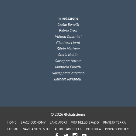
In redazione
Giulia Bonelli
Fulvia Croci
Valeria Guarnieri
Gianluca Liorni
Silvia Martone
Gloria Nobile
Giuseppe Nucera
Manuela Proietti
Giuseppina Pulcrano
Barbara Ranghelli
© 2026
Globalscience
HOME
SPACE ECONOMY
LANCIATORI
VITA NELLO SPAZIO
PIANETA TERRA
COSMO
NAVIGAZIONE&TLC
ASTROPARTICELLE
ROBOTICA
PRIVACY POLICY