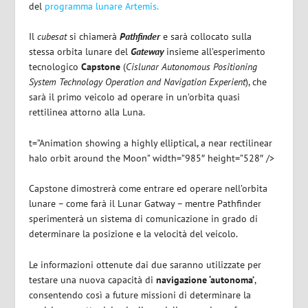
del
programma lunare Artemis.
Il
cubesat
si chiamerà
Pathfinder
e sarà collocato sulla
stessa orbita lunare del
Gateway
insieme all’esperimento
tecnologico
Capstone
(
Cislunar Autonomous Positioning
System Technology Operation and Navigation Experient
), che
sarà il primo veicolo ad operare in un’orbita quasi
rettilinea attorno alla Luna.
t=”Animation showing a highly elliptical, a near rectilinear
halo orbit around the Moon” width=”985″ height=”528″ />
Capstone dimostrerà come entrare ed operare nell’orbita
lunare – come farà il Lunar Gatway – mentre Pathfinder
sperimenterà un sistema di comunicazione in grado di
determinare la posizione e la velocità del veicolo.
Le informazioni ottenute dai due saranno utilizzate per
testare una nuova capacità di
navigazione ‘autonoma’
,
consentendo così a future missioni di determinare la