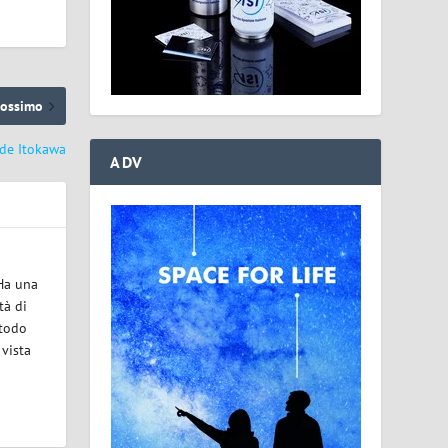
rossimo
ide Itokawa
ADV
 Ha una
tà di
etodo
 vista