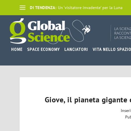
DI TENDENZA:
Un ‘visitatore invadente’ per la Luna
HOME
SPACE ECONOMY
LANCIATORI
VITA NELLO SPAZI
Giove, il pianeta gigante 
Inser
Pub