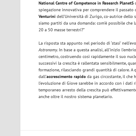
National Centre of Competence in Research
PlanetS
d
spiegazione innovativa per comprendere il passato 
Venturini
dell’Università di Zurigo, co-autrice dello s
siamo partiti da una domanda: com’è possibile che l
20 a 50 masse terrestri?”
La risposta sta appunto nel periodo di ‘stasi’ nell’e
Astronomy
. In base a questa analisi, all’inizio l’emb
centimetro, costruendo così rapidamente il suo nuc
successivi la crescita è rallentata sensibilmente, qu
formazione, rilasciando grandi quantità di calore. A 
dall’
accrescimento rapido
da gas circostante, il ch
l’evoluzione di Giove sarebbe in accordo con i dati r
temporaneo arresto della crescita può effettivamente
anche oltre il nostro sistema planetario.