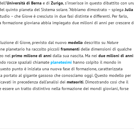
ell’
Università di Berna
e di
Zurigo
, s’inserisce in questo dibattito con un
del quinto pianeta del Sistema solare. “Abbiamo dimostrato – spiega
Julia
tudio – che Giove è cresciuto in due fasi distinte e differenti. Per farlo,
a formazione gioviana abbia impiegato due milioni di anni per crescere d
voluzione di Giove, previsto dal nuovo
modello
descritto su
Nature
rione planetario ha raccolto piccoli
frammenti
delle dimensioni di qualche
leo nel
primo milione di anni
dalla sua nascita. Ma nei
due milioni di anni
ando rocce spaziali chiamate
planetesimi
hanno colpito il mondo in
questo punto è iniziata una nuova fase di formazione, caratterizzata
e ha portato al gigante gassoso che conosciamo oggi. Questo modello per
icavati in precedenza dall’analisi dei
meteoriti
. Dimostrando così che il
 essere un tratto distintivo nella formazione dei mondi gioviani, forse