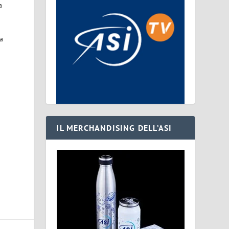
a
a
IL MERCHANDISING DELL’ASI