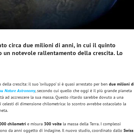
to circa due milioni di anni, in cui il quinto
o un notevole rallentamento della crescita. Lo
 della crescita: il suo ‘sviluppo’ si è quasi arrestato per ben
due milioni d
 su
Nature Astronomy
, secondo cui quello che oggi è il più grande pianeta
ltà ad accrescere la sua massa. Questo ritardo sarebbe dovuto a una
i celesti di dimensione chilometrica: lo scontro avrebbe ostacolato la
neta.
000 chilometri
e misura
300 volte
la massa della Terra. I complessi
ono da anni oggetto di indagine. Il nuovo studio, coordinato dallo
Swiss