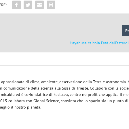
ERE:
P
Hayabusa calcola l’età dell’astero
ce appassionata di clima, ambiente, osservazione della Terra e astronomia.
in comunicazione della scienza alla Sissa di Trieste. Collabora con la socie
micablu ed è co-fondatrice di Facta.eu, centro no profit che applica il m
 2015 collabora con Global Science, convinta che lo spazio sia un punto di
eglio il nostro pianeta.