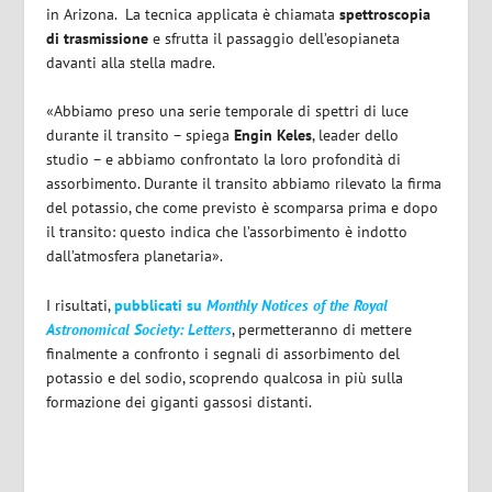
in Arizona. La tecnica applicata è chiamata
spettroscopia
di trasmissione
e sfrutta il passaggio dell’esopianeta
davanti alla stella madre.
«Abbiamo preso una serie temporale di spettri di luce
durante il transito – spiega
Engin
Keles
, leader dello
studio – e abbiamo confrontato la loro profondità di
assorbimento. Durante il transito abbiamo rilevato la firma
del potassio, che come previsto è scomparsa prima e dopo
il transito: questo indica che l’assorbimento è indotto
dall’atmosfera planetaria».
I risultati,
pubblicati su
Monthly Notices of the Royal
Astronomical Society: Letters
, permetteranno di mettere
finalmente a confronto i segnali di assorbimento del
potassio e del sodio, scoprendo qualcosa in più sulla
formazione dei giganti gassosi distanti.