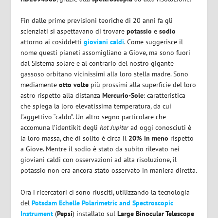
Fin dalle prime previsioni teoriche di 20 anni fa gli
scienziati si aspettavano di trovare
potassio
e
sodio
attorno ai cosiddetti
gioviani caldi
. Come suggerisce il
nome questi pianeti assomigliano a Giove, ma sono fuori
dal Sistema solare e al contrario del nostro gigante
gassoso orbitano vicinissimi alla loro stella madre. Sono
mediamente
otto volte
più prossimi alla superficie del loro
astro rispetto alla distanza
Mercurio-Sole
: caratteristica
che spiega la loro elevatissima temperatura, da cui
l’aggettivo “caldo”. Un altro segno particolare che
accomuna l’identikit degli
hot Jupiter
ad oggi conosciuti è
la loro massa, che di solito è circa il
20% in meno
rispetto
a Giove. Mentre il sodio è stato da subito rilevato nei
gioviani caldi con osservazioni ad alta risoluzione, il
potassio non era ancora stato osservato in maniera diretta.
Ora i ricercatori ci sono riusciti, utilizzando la tecnologia
del
Potsdam Echelle Polarimetric and Spectroscopic
Instrument
(
Pepsi
) installato sul
Large Binocular Telescope