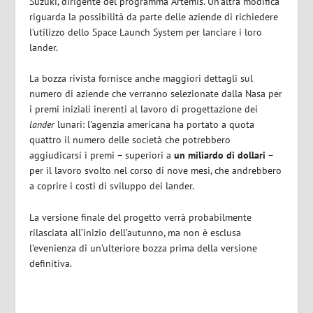
Suzuki, dirigente del programma Artemis. Un’altra modifica
riguarda la possibilità da parte delle aziende di richiedere
l’utilizzo dello Space Launch System per lanciare i loro
lander.
La bozza rivista fornisce anche maggiori dettagli sul
numero di aziende che verranno selezionate dalla Nasa per
i premi iniziali inerenti al lavoro di progettazione dei
lander
lunari: l’agenzia americana ha portato a quota
quattro il numero delle società che potrebbero
aggiudicarsi i premi – superiori a
un miliardo di dollari
–
per il lavoro svolto nel corso di nove mesi, che andrebbero
a coprire i costi di sviluppo dei lander.
La versione finale del progetto verrà probabilmente
rilasciata all’inizio dell’autunno, ma non è esclusa
l’evenienza di un’ulteriore bozza prima della versione
definitiva.