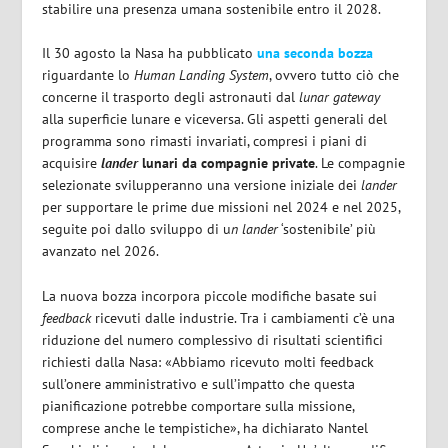
stabilire una presenza umana sostenibile entro il 2028.
Il 30 agosto la Nasa ha pubblicato
una seconda bozza
riguardante lo
Human Landing System
, ovvero tutto ciò che
concerne il trasporto degli astronauti dal
lunar gateway
alla superficie lunare e viceversa. Gli aspetti generali del
programma sono rimasti invariati, compresi i piani di
acquisire
lander
lunari da compagnie private
. Le compagnie
selezionate svilupperanno una versione iniziale dei
lander
per supportare le prime due missioni nel 2024 e nel 2025,
seguite poi dallo sviluppo di u
n lander
‘sostenibile’ più
avanzato nel 2026.
La nuova bozza incorpora piccole modifiche basate sui
feedback
ricevuti dalle industrie. Tra i cambiamenti c’è una
riduzione del numero complessivo di risultati scientifici
richiesti dalla Nasa: «Abbiamo ricevuto molti feedback
sull’onere amministrativo e sull’impatto che questa
pianificazione potrebbe comportare sulla missione,
comprese anche le tempistiche», ha dichiarato Nantel