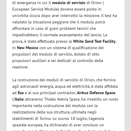
di emergenza in cui il
modulo di servizio
di Orion (
European Service Module) doveva essere posto in
un’orbita sicura dopo aver interrotto la missione. Il test ha
valutato la situazione peggiore che il modulo potrà
affrontare in caso di gravi problemi tecnici che
impedirebbero il normale avanzamento del lancio. La
prova, è stata effettuata presso la
White Sand Test Facility
,
in
New Mexico
con un sistema di qualificazione dei
propulsori del modulo di servizio, dotato di otto
propulsori ausiliari e sei dedicati al controllo della
reazione.
La costruzione dei moduli di servizio di Orion, che fornirà
agli astronauti energia, acqua ed elettricità, è stata affidata
ad
Esa
e al suo principal contractor,
Airbus Defence Space
.
L’
Italia
attraverso Thales Alenia Space, ha rivestito un ruolo
importante nella costruzione del modulo con la
realizzazione della sua struttura, ultimata negli
stabilimenti di Torino. Lo scorso 18 luglio, l’agenzia
spaziale europea, ha dichiarato di aver concluso un