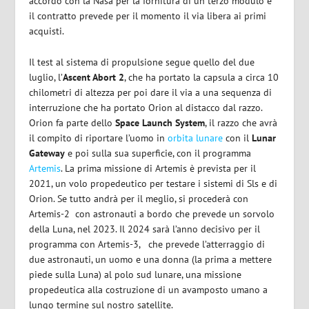
accordo con la Nasa per la fornitura di un terzo modulo e
il contratto prevede per il momento il via libera ai primi
acquisti.
Il test al sistema di propulsione segue quello del due
luglio, l’
Ascent Abort 2
, che ha portato la capsula a circa 10
chilometri di altezza per poi dare il via a una sequenza di
interruzione che ha portato Orion al distacco dal razzo.
Orion fa parte dello
Space Launch System
, il razzo che avrà
il compito di riportare l’uomo in
orbita lunare
con il
Lunar
Gateway
e poi sulla sua superficie, con il programma
Artemis
. La prima missione di Artemis è prevista per il
2021, un volo propedeutico per testare i sistemi di Sls e di
Orion. Se tutto andrà per il meglio, si procederà con
Artemis-2 con astronauti a bordo che prevede un sorvolo
della Luna, nel 2023. Il 2024 sarà l’anno decisivo per il
programma con Artemis-3, che prevede l’atterraggio di
due astronauti, un uomo e una donna (la prima a mettere
piede sulla Luna) al polo sud lunare, una missione
propedeutica alla costruzione di un avamposto umano a
lungo termine sul nostro satellite.