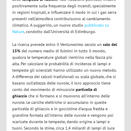
positivamente sulla frequenza degli incendi, specialmente
in regioni tropicali, e influenzare il modo in cui i gas serra
presenti nell’atmosfera contribuiscono al cambiamento
climatico. A suggerirlo, un nuovo studio
pubblicato su
Nature
, condotto dall’Università di Edimburgo.
La ricerca prevede entro il Ventunesimo secolo un
calo del
15%
del numero medio di fulmini in tutto il mondo,
qualora le temperature globali rientrino nella fascia più
alta. Per calcolare le probabilità di incidenza di lampi e
tempeste gli scienziati hanno utilizzato un nuovo metodo.
A differenza dei calcoli tradizionali su scala globale, che si
basano sull’altezza delle nuvole, il loro approccio tiene
conto del movimento di minuscole
particelle di
ghiaccio
che si formano e si muovono all’interno delle
nuvole. Le cariche elettriche si accumulano in queste
particelle di ghiaccio e in goccioline d’acqua fredda e
grandine formata all’interno delle nuvole e vengono poi
scaricate durante le tempeste, dando origine a lampi e
tuoni. Secondo le stime, circa 1,4 miliardi di lampi di luce