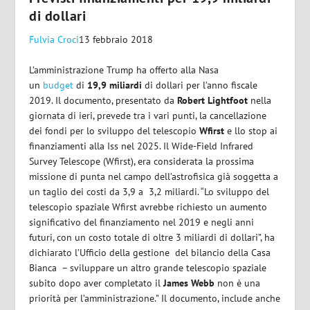
di dollari
Fulvia Croci
13 febbraio 2018
L’amministrazione Trump ha offerto alla Nasa
un
budget
di
19,9 miliardi
di dollari per l’anno fiscale
2019. Il documento, presentato da
Robert Lightfoot
nella
giornata di ieri, prevede tra i vari punti, la cancellazione
dei fondi per lo sviluppo del telescopio
Wfirst
e llo stop ai
finanziamenti alla Iss nel 2025. Il Wide-Field Infrared
Survey Telescope (Wfirst), era considerata la prossima
missione di punta nel campo dell’astrofisica già soggetta a
un taglio dei costi da 3,9 a 3,2 miliardi. “Lo sviluppo del
telescopio spaziale Wfirst avrebbe richiesto un aumento
significativo del finanziamento nel 2019 e negli anni
futuri, con un costo totale di oltre 3 miliardi di dollari”, ha
dichiarato l’Ufficio della gestione del bilancio della Casa
Bianca – sviluppare un altro grande telescopio spaziale
subito dopo aver completato il
James Webb
non è una
priorità per l’amministrazione.” Il documento, include anche