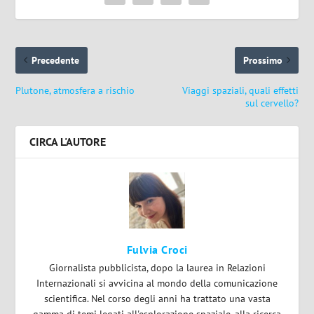
Precedente
Prossimo
Plutone, atmosfera a rischio
Viaggi spaziali, quali effetti
sul cervello?
CIRCA L'AUTORE
Fulvia Croci
Giornalista pubblicista, dopo la laurea in Relazioni
Internazionali si avvicina al mondo della comunicazione
scientifica. Nel corso degli anni ha trattato una vasta
gamma di temi legati all'esplorazione spaziale, alla ricerca