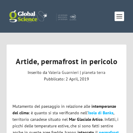
Artide, permafrost in pericolo
Inserito da
Valeria Guarnieri
|
pianeta terra
Pubblicato: 2 April, 2019
Mutamento del paesaggio in relazione alle
intemperanze
del clima
: è quanto si sta verificando nell’
Isola di Banks
,
territorio canadese situato nel
Mar Glaciale Artico
. Infatti, i
picchi delle temperature estive, che si sono fatti sentire
anche in queste aree fredde, hanno
intaccato
il
permafrost