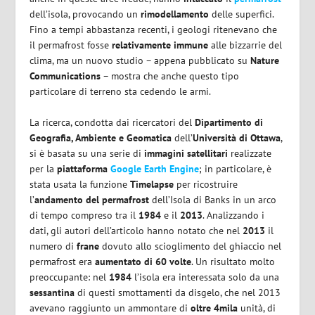
dell’isola, provocando un
rimodellamento
delle superfici.
Fino a tempi abbastanza recenti, i geologi ritenevano che
il permafrost fosse
relativamente immune
alle bizzarrie del
clima, ma un nuovo studio – appena pubblicato su
Nature
Communications
– mostra che anche questo tipo
particolare di terreno sta cedendo le armi.
La ricerca, condotta dai ricercatori del
Dipartimento di
Geografia, Ambiente e Geomatica
dell’
Università di Ottawa
,
si è basata su una serie di
immagini satellitari
realizzate
per la
piattaforma
Google Earth Engine
; in particolare, è
stata usata la funzione
Timelapse
per ricostruire
l’
andamento del permafrost
dell’Isola di Banks in un arco
di tempo compreso tra il
1984
e il
2013
. Analizzando i
dati, gli autori dell’articolo hanno notato che nel
2013
il
numero di
frane
dovuto allo scioglimento del ghiaccio nel
permafrost era
aumentato di 60 volte
. Un risultato molto
preoccupante: nel
1984
l’isola era interessata solo da una
sessantina
di questi smottamenti da disgelo, che nel 2013
avevano raggiunto un ammontare di
oltre 4mila
unità, di