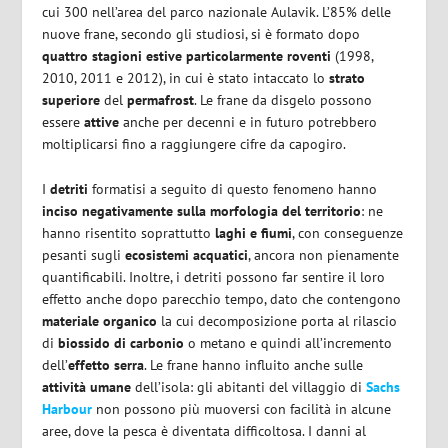
cui 300 nell’area del parco nazionale Aulavik. L’85% delle
nuove frane, secondo gli studiosi, si è formato dopo
quattro stagioni estive particolarmente roventi
(1998,
2010, 2011 e 2012), in cui è stato intaccato lo
strato
superiore
del
permafrost
. Le frane da disgelo possono
essere
attive
anche per decenni e in futuro potrebbero
moltiplicarsi fino a raggiungere cifre da capogiro.
I
detriti
formatisi a seguito di questo fenomeno hanno
inciso negativamente sulla morfologia del territorio
: ne
hanno risentito soprattutto
laghi e fiumi
, con conseguenze
pesanti sugli
ecosistemi acquatici
, ancora non pienamente
quantificabili. Inoltre, i detriti possono far sentire il loro
effetto anche dopo parecchio tempo, dato che contengono
materiale organico
la cui decomposizione porta al rilascio
di
biossido di carbonio
o metano e quindi all’incremento
dell’
effetto serra
. Le frane hanno influito anche sulle
attività umane
dell’isola: gli abitanti del villaggio di
Sachs
Harbour
non possono più muoversi con facilità in alcune
aree, dove la pesca è diventata difficoltosa. I danni al