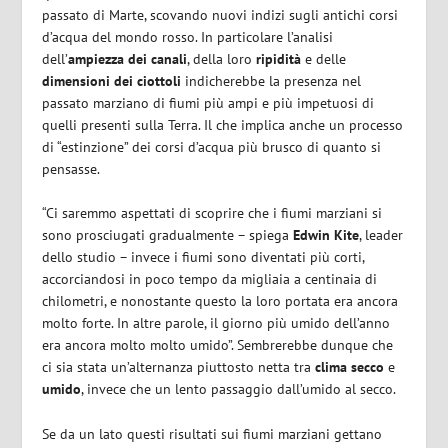
passato di Marte, scovando nuovi indizi sugli antichi corsi
d’acqua del mondo rosso. In particolare l’analisi
dell’
ampiezza dei canali
, della loro
ripidità
e delle
dimensioni dei ciottoli
indicherebbe la presenza nel
passato marziano di fiumi più ampi e più impetuosi di
quelli presenti sulla Terra. Il che implica anche un processo
di “estinzione” dei corsi d’acqua più brusco di quanto si
pensasse.
“Ci saremmo aspettati di scoprire che i fiumi marziani si
sono prosciugati gradualmente – spiega
Edwin
Kite
, leader
dello studio – invece i fiumi sono diventati più corti,
accorciandosi in poco tempo da migliaia a centinaia di
chilometri, e nonostante questo la loro portata era ancora
molto forte. In altre parole, il giorno più umido dell’anno
era ancora molto molto umido”. Sembrerebbe dunque che
ci sia stata un’alternanza piuttosto netta tra
clima secco
e
umido
, invece che un lento passaggio dall’umido al secco.
Se da un lato questi risultati sui fiumi marziani gettano