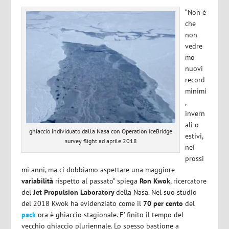
“Non è
che
non
vedre
mo
nuovi
record
minimi
,
invern
ali o
ghiaccio individuato dalla Nasa con Operation IceBridge
estivi,
survey flight ad aprile 2018
nei
prossi
mi anni, ma ci dobbiamo aspettare una maggiore
variabilità
rispetto al passato” spiega
Ron Kwok
, ricercatore
del
Jet Propulsion Laboratory
della Nasa. Nel suo studio
del 2018 Kwok ha evidenziato come il
70 per cento
del
pack
ora è ghiaccio stagionale. E’ finito il tempo del
vecchio ghiaccio pluriennale. Lo spesso bastione a