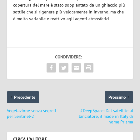
copertura del mare è stato soppiantato da un ghiaccio più
sottile che si rigenera più velocemente in inverno, ma che
è molto variabile e reattivo agli agenti atmosferici.
CONDIVIDERE:
Precedente
Prossimo
Vegetazione senza segreti
#DeepSpace: Dal satellite al
per Sentinel-2
lanciatore, il made in Italy di
nome Prisma
CIRCA L'AUTORE