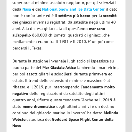
superiore al minimo assoluto raggiunto, per gli scienziati
della
Nasa
e del
National Snow and Ice Data Center
il dato
non è confortante ed è il
settimo più basso
per la
scarsità
dei ghiacci
invernali registrati da satellite negli ultimi 40
anni. Alla distesa ghiacciata di quest’anno
mancano
all’appello
860,000 chilometri quadrati di ghiacci, che
mediamente c’erano tra il 1981 e il 2010. E’ un po’ come
perdersi il Texas.
‎Durante la stagione invernale il ghiaccio si ispessisce su
buona parte del
Mar Glaciale Artico
lambendo i mari vicini,
per poi assottigliarsi e sciogliersi durante primavera ed
estate. Il trend delle estensioni minime e massime è al
ribasso, e il 2019, pur interrompendo l’
andamento molto
negativo
delle registrazioni da satellite degli ultimi
quattro anni, riflette questa tendenza. “Anche se il
2019
è
stato
meno drammatico
degli ultimi anni vi è un declino
continuo del ghiaccio marino in inverno” ha detto
Melinda
Webster
, studiosa del
Goddard Space Flight Center della
Nasa
.