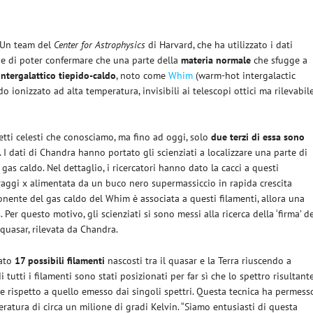
 Un team del
Center for Astrophysics
di Harvard, che ha utilizzato i dati
ne di poter confermare che una parte della
materia normale
che sfugge a
ntergalattico tiepido-caldo
, noto come
Whim
(warm-hot intergalactic
 ionizzato ad alta temperatura, invisibili ai telescopi ottici ma rilevabil
tti celesti che conosciamo, ma fino ad oggi, solo
due terzi di essa sono
. I dati di Chandra hanno portato gli scienziati a localizzare una parte di
as caldo. Nel dettaglio, i ricercatori hanno dato la cacci a questi
 raggi x alimentata da un buco nero supermassiccio in rapida crescita
ponente del gas caldo del Whim è associata a questi filamenti, allora una
Per questo motivo, gli scienziati si sono messi alla ricerca della ‘firma’ d
quasar, rilevata da Chandra.
cato
17 possibili filamenti
nascosti tra il quasar e la Terra riuscendo a
i tutti i filamenti sono stati posizionati per far sì che lo spettro risultant
e rispetto a quello emesso dai singoli spettri. Questa tecnica ha permess
ratura di circa un milione di gradi Kelvin. “Siamo entusiasti di questa