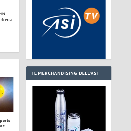
one
 ricerca
IL MERCHANDISING DELL’ASI
 porte
are