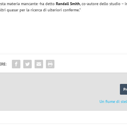
uesta materia mancante -ha detto
Randall Smith
, co-autore dello studio – i
ri quasar per la ricerca di ulteriori conferme.”
ERE:
P
Un fiume di stel