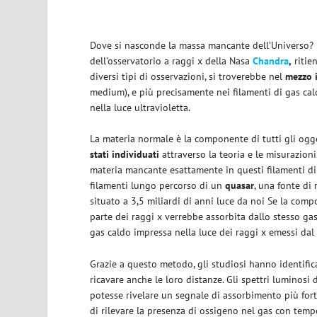
Dove si nasconde la massa mancante dell’Universo?
dell’osservatorio a raggi x della Nasa
Chandra
,
ritie
diversi tipi di osservazioni, si troverebbe nel
mezzo i
medium), e più precisamente nei filamenti di gas caldo
nella luce ultravioletta.
La materia normale è la componente di tutti gli ogge
stati individuati
attraverso la teoria e le misurazioni
materia mancante esattamente in questi filamenti di g
filamenti lungo percorso di un
quasar
, una fonte di
situato a 3,5 miliardi di anni luce da noi Se la com
parte dei raggi x verrebbe assorbita dallo stesso gas. 
gas caldo impressa nella luce dei raggi x emessi dal 
Grazie a questo metodo, gli studiosi hanno identifi
ricavare anche le loro distanze. Gli spettri luminosi d
potesse rivelare un segnale di assorbimento più fort
di rilevare la presenza di ossigeno nel gas con tempe