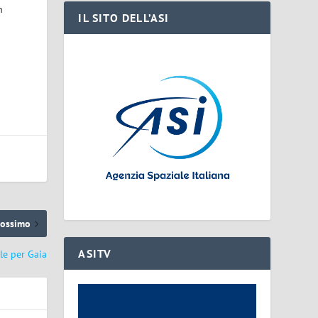
n
IL SITO DELL’ASI
rossimo
ASITV
le per Gaia