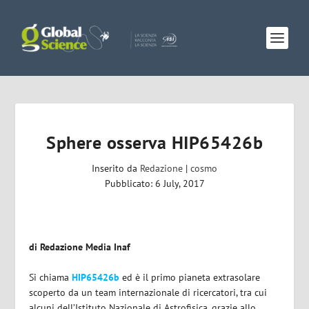
Sphere osserva HIP65426b
Inserito da
Redazione
|
cosmo
Pubblicato: 6 July, 2017
di Redazione Media Inaf
Si chiama
HIP65426b
ed è il primo pianeta extrasolare
scoperto da un team internazionale di ricercatori, tra cui
alcuni dell’Istituto Nazionale di Astrofisica, grazie allo