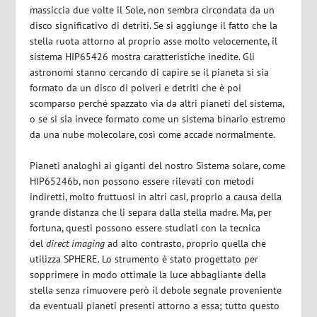
massiccia due volte il Sole, non sembra circondata da un
disco significativo di detriti. Se si aggiunge il fatto che la
stella ruota attorno al proprio asse molto velocemente, il
sistema HIP65426 mostra caratteristiche inedite. Gli
astronomi stanno cercando di capire se il pianeta si sia
formato da un disco di polveri e detriti che è poi
scomparso perché spazzato via da altri pianeti del sistema,
o se si sia invece formato come un sistema binario estremo
da una nube molecolare, così come accade normalmente.
Pianeti analoghi ai giganti del nostro Sistema solare, come
HIP65246b, non possono essere rilevati con metodi
indiretti, molto fruttuosi in altri casi, proprio a causa della
grande distanza che li separa dalla stella madre. Ma, per
fortuna, questi possono essere studiati con la tecnica
del
direct imaging
ad alto contrasto, proprio quella che
utilizza SPHERE. Lo strumento è stato progettato per
sopprimere in modo ottimale la luce abbagliante della
stella senza rimuovere però il debole segnale proveniente
da eventuali pianeti presenti attorno a essa; tutto questo