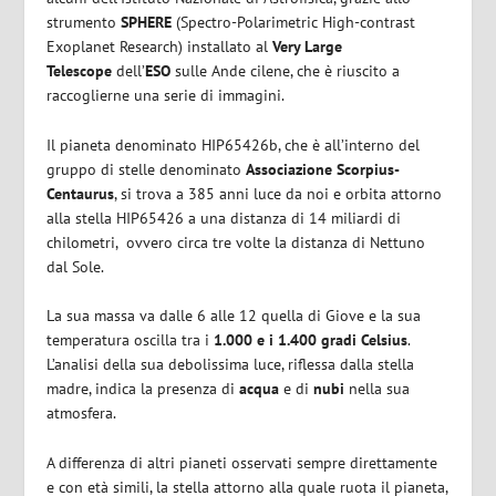
strumento
SPHERE
(Spectro-Polarimetric High-contrast
Exoplanet Research) installato al
Very Large
Telescope
dell’
ESO
sulle Ande cilene, che è riuscito a
raccoglierne una serie di immagini.
Il pianeta denominato HIP65426b, che è all’interno del
gruppo di stelle denominato
Associazione Scorpius-
Centaurus
, si trova a 385 anni luce da noi e orbita attorno
alla stella HIP65426 a una distanza di 14 miliardi di
chilometri, ovvero circa tre volte la distanza di Nettuno
dal Sole.
La sua massa va dalle 6 alle 12 quella di Giove e la sua
temperatura oscilla tra i
1.000 e i 1.400 gradi Celsius
.
L’analisi della sua debolissima luce, riflessa dalla stella
madre, indica la presenza di
acqua
e di
nubi
nella sua
atmosfera.
A differenza di altri pianeti osservati sempre direttamente
e con età simili, la stella attorno alla quale ruota il pianeta,