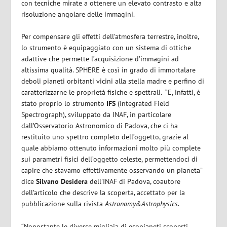
con tecniche mirate a ottenere un elevato contrasto e alta
risoluzione angolare delle immagini.
Per compensare gli effetti dell’atmosfera terrestre, inoltre,
lo strumento è equipaggiato con un sistema di ottiche
adattive che permette l’acquisizione d’immagini ad
altissima qualità. SPHERE è così in grado di immortalare
deboli pianeti orbitanti vicini alla stella madre e perfino di
caratterizzarne le proprietà fisiche e spettrali. “E, infatti, è
stato proprio lo strumento
IFS
(Integrated Field
Spectrograph), sviluppato da INAF, in particolare
dall’Osservatorio Astronomico di Padova, che ci ha
restituito uno spettro completo dell’oggetto, grazie al
quale abbiamo ottenuto informazioni molto più complete
sui parametri fisici dell’oggetto celeste, permettendoci di
capire che stavamo effettivamente osservando un pianeta”
dice
Silvano Desidera
dell’INAF di Padova, coautore
dell’articolo che descrive la scoperta, accettato per la
pubblicazione sulla rivista
Astronomy&Astrophysics
.
“Nonostante le diverse migliaia di esopianeti scoperti