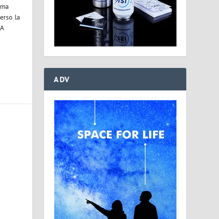
ima
erso la
 A
ADV