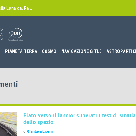
lla Luna dal Fa...
O
PIANETA TERRA
COSMO
NAVIGAZIONE & TLC
ASTROPARTIC
imenti
Plato verso il lancio: superati i test di simul
dello spazio
Gianluca Liorni
di