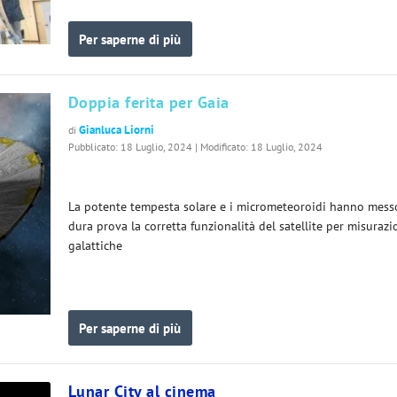
Per saperne di più
Doppia ferita per Gaia
Gianluca Liorni
di
Pubblicato: 18 Luglio, 2024 | Modificato: 18 Luglio, 2024
La potente tempesta solare e i micrometeoroidi hanno mess
dura prova la corretta funzionalità del satellite per misurazi
galattiche
Per saperne di più
Lunar City al cinema