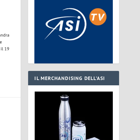
andra
e
 il 19
IL MERCHANDISING DELL’ASI