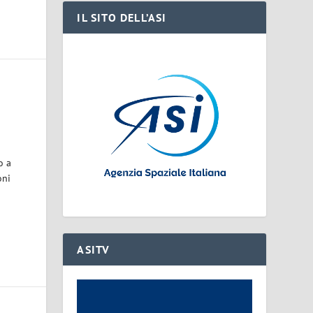
IL SITO DELL’ASI
o a
oni
ASITV