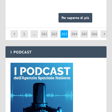
Per saperne di più
1
…
261
262
263
264
265
266
I PODCAST