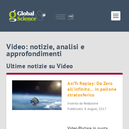
Video: notizie, analisi e
approfondimenti
Ultime notizie su Video
AsiTv Replay: Da Zero
all’infinito… in pallone
stratosferico
Inserito da
Redazione
Pubblicato: 8 August, 2017
Video/Portare in quota