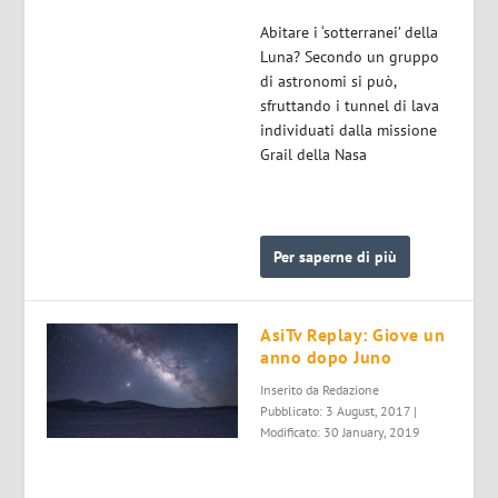
Abitare i ‘sotterranei’ della
Luna? Secondo un gruppo
di astronomi si può,
sfruttando i tunnel di lava
individuati dalla missione
Grail della Nasa
Per saperne di più
AsiTv Replay: Giove un
anno dopo Juno
Inserito da
Redazione
Pubblicato: 3 August, 2017 |
Modificato: 30 January, 2019