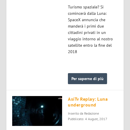
Turismo spaziale? Si
comincerà dalla Luna:
SpaceX annuncia che
manderà i primi due
cittadini privati in un
viaggio intorno al nostro
satellite entro la fine del
2018
Per saperne di più
AsiTv Replay: Luna
underground
Inserito da
Redazione
Pubblicato: 4 August, 2017