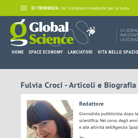
DI TENDENZA:
Un ‘visitatore invadente’ per la Luna
HOME
SPACE ECONOMY
LANCIATORI
VITA NELLO SPAZI
Fulvia Croci - Articoli e Biografia
Redattore
Giornalista pubblicista, dopo l
scientifica. Nel corso degli ann
e alle attività dell’Agenzia Spaz