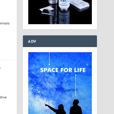
gennaio
ADV
a
itive