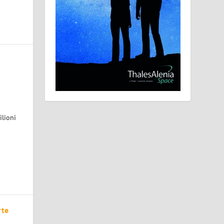
ilioni
rte