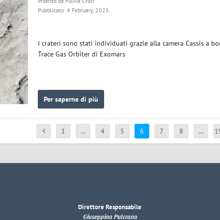
Inserito da
Fulvia Croci
Pubblicato: 4 February, 2025
I crateri sono stati individuati grazie alla camera Cassis a b
Trace Gas Orbiter di Exomars
Per saperne di più
1
…
4
5
6
7
8
…
1
Direttore Responsabile
Giuseppina Pulcrano