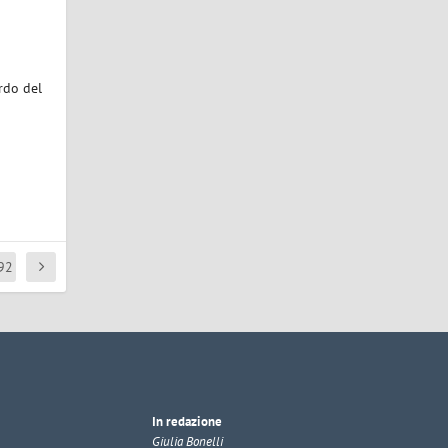
ordo del
92
In redazione
Giulia Bonelli