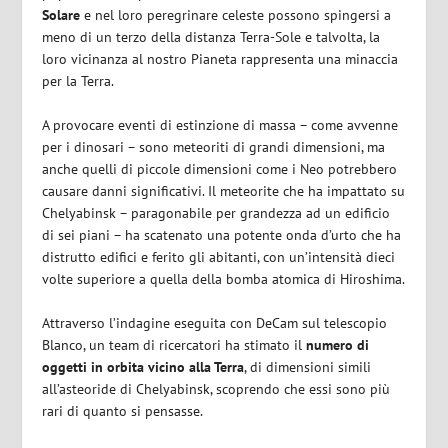
Solare
e nel loro peregrinare celeste possono spingersi a
meno di un terzo della distanza Terra-Sole e talvolta, la
loro vicinanza al nostro Pianeta rappresenta una minaccia
per la Terra.
A provocare eventi di estinzione di massa – come avvenne
per i dinosari – sono meteoriti di grandi dimensioni, ma
anche quelli di piccole dimensioni come i Neo potrebbero
causare danni significativi. Il meteorite che ha impattato su
Chelyabinsk – paragonabile per grandezza ad un edificio
di sei piani – ha scatenato una potente onda d’urto che ha
distrutto edifici e ferito gli abitanti, con un’intensità dieci
volte superiore a quella della bomba atomica di Hiroshima.
Attraverso l’indagine eseguita con DeCam sul telescopio
Blanco, un team di ricercatori ha stimato il
numero di
oggetti in orbita vicino alla Terra
, di dimensioni simili
all’asteoride di Chelyabinsk, scoprendo che essi sono più
rari di quanto si pensasse.