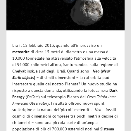
Era il 15 febbraio 2013, quando all’improvviso un
meteorite
di circa 15 metri di diametro e una massa di
10.000 tonnellate ha attraversato l’atmosfera alla velocità
di 54.000 chilometri all’ora, frantumandosi sulla regione di
Chelyabinsk, a sud degli Urali. Quanti sono i
Neo
(
Near-
Earth objects
)
– di simili dimensioni – la cui orbita può
intersecare quella del nostro Pianeta? Un nuovo studio ha
risposto a questa domanda, utilizzando la fotocamera
Dark
Energy
(
DeCam
) sul telescopio Blanco del
Cerro Tololo Inter-
American Observatory
. I risultati offrono nuovi spunti
sull’origine e la natura dei ‘piccoli’ meteoriti. I
Neo
– fossili
cosmici di dimensioni comprese tra pochi metri a decine di
chilometri – sono una piccola parte di un’ampia
popolazione di più di 700.000 asteroidi noti nel
Sistema