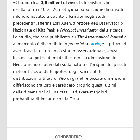
«Ci sono circa
3,5 milioni
di
Neo
di dimensioni che
oscillano tra i 10 e i 20 metri, una popolazione dieci volte
inferiore rispetto a quanto affermato negli studi
precedenti», afferma Lori Allen, direttore dell’Osservatorio
Nazionale di Kitt Peak e
Principal Investigator
della ricerca.
Lo studio, che sarà pubblicato su
The Astronomical Journal
e
al momento è disponibile in
pre-print
su
arxiv
, è il primo ad
aver ricavato da un unico studio osservazionale, senza
basarsi su ipotesi di modelli esterni, la dimensione dei
Neo, fornendo nuovi dati sulla natura e l’origine dei piccoli
meteoriti. Secondo le ipotesi degli scienziati le
distribuzioni orbitali di
Neo
di grandi e piccole dimensioni
differiscono tra loro e sarebbero proprio questi ultimi –
delle dimensioni di una casa – ad avere maggiori
probabilità di impatto con la Terra.
CONDIVIDERE: