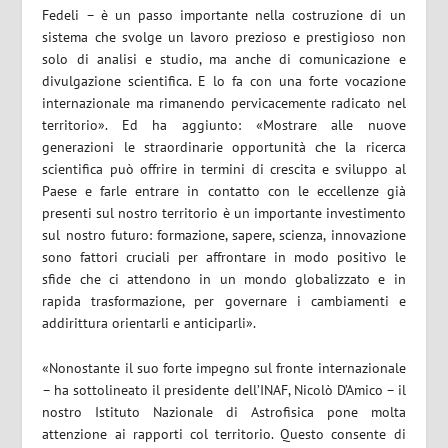
Fedeli – è un passo importante nella costruzione di un
sistema che svolge un lavoro prezioso e prestigioso non
solo di analisi e studio, ma anche di comunicazione e
divulgazione scientifica. E lo fa con una forte vocazione
internazionale ma rimanendo pervicacemente radicato nel
territorio». Ed ha aggiunto: «Mostrare alle nuove
generazioni le straordinarie opportunità che la ricerca
scientifica può offrire in termini di crescita e sviluppo al
Paese e farle entrare in contatto con le eccellenze già
presenti sul nostro territorio è un importante investimento
sul nostro futuro: formazione, sapere, scienza, innovazione
sono fattori cruciali per affrontare in modo positivo le
sfide che ci attendono in un mondo globalizzato e in
rapida trasformazione, per governare i cambiamenti e
addirittura orientarli e anticiparli».
«Nonostante il suo forte impegno sul fronte internazionale
– ha sottolineato il presidente dell’INAF, Nicolò D’Amico – il
nostro Istituto Nazionale di Astrofisica pone molta
attenzione ai rapporti col territorio. Questo consente di