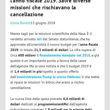
l’anno fiscale 2019. Salve diverse
missioni che rischiavano la
cancellazione
Giulia Bonelli
13 giugno 2018
Niente tagli per le missioni scientifiche della Nasa. È il
verdetto arrivato
ieri
dal Senato statunitense, che ha
approvato all’unanimità il nuovo budget per l’
anno fiscale
2019
: in totale,
21,3 miliardi di dollari
. La cifra supera di
circa
600 milioni
il
finanziamento stanziato nel 2018
, e già
questo è un importante punto a favore delle casse
dell’agenzia. Ma la vera notizia è che il budget 2019 è
di
1,4 miliardi in più
rispetto a quanto offerto
dall’
amministrazione Trump lo scorso febbraio
: il che mette
al riparo le missioni ‘in bilico’, che erano a rischio
cancellazione.
La nuova lista della spesa prevede
6,4 miliardi di
dollari
dedicati ai
programmi
scientifici
dell’agenzia
statunitense, compresi
1,9 miliardi per le scienze della