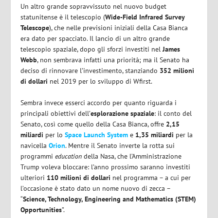
Un altro grande sopravvissuto nel nuovo budget
statunitense è il telescopio
(
Wide-Field Infrared Survey
Telescope
), che nelle previsioni iniziali della Casa Bianca
era dato per spacciato. Il lancio di un altro grande
telescopio spaziale, dopo gli sforzi investiti nel
James
Webb
, non sembrava infatti una priorità; ma il Senato ha
deciso di rinnovare l’investimento, stanziando
352 milioni
di dollari
nel 2019 per lo sviluppo di Wfirst.
Sembra invece esserci accordo per quanto riguarda i
principali obiettivi dell’
esplorazione spaziale
: il conto del
Senato, così come quello della Casa Bianca, offre
2,15
miliardi
per lo
Space Launch System
e
1,35 miliardi
per la
navicella
Orion
. Mentre il Senato inverte la rotta sui
programmi
education
della Nasa, che l’Amministrazione
Trump voleva bloccare: l’anno prossimo saranno investiti
ulteriori
110 milioni di dollari
nel programma – a cui per
l’occasione è stato dato un nome nuovo di zecca –
“
Science, Technology, Engineering and Mathematics (STEM)
Opportunities
”.