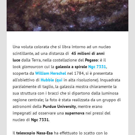
Una voluta colorata che si libra intorno ad un nucleo
scintillante, ad una distanza di
45 milioni di anni
luce
dalla Terra, nella costellazione del
Pegaso
: è il
look
glamour
con cui la
galassia a spirale
Ngc 7331
,
scoperta da
William Herschel
nel 1784, si è presentata
all’obiettivo di
Hubble
(
qui
in alta risoluzione). Inquadrata
parzialmente di taglio, la galassia mostra chiaramente la
sua struttura con i bracci che si dipartono dalla luminosa
regione centrale; la foto è stata realizzata da un gruppo di
astronomi della
Purdue University
, mentre erano
impegnati ad osservare una
supernova
nei pressi del
nucleo di
Ngc 7331
.
Il
telescopio Nasa-Esa
ha effettuato lo scatto con lo