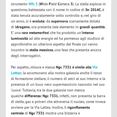
strumento
Wfc 3
(
W
ide
F
ield
C
amera
3
). La stella esplosa in
questione, battezzata con il nome in codice di
Sn 2014C
, è
stata tenuta accuratamente sotto controllo e, nel giro di
un anno, si è
evoluta
: da
supernova
scarsamente dotata
di
idrogeno
, ora presenta tale elemento in
grandi quantità
.
E’ una
rara metamorfosi
che ha prodotto un’
intensa
luminosità
ad alte energie ed ha permesso agli studiosi di
approfondire un ulteriore aspetto del finale cui vanno
incontro le
stelle massicce
, una fase che presenta ancora
degli interrogativi.
Per aspetto, misure e massa
Ngc 7331 è simile alla
Via
Lattea
; la accomunano alla nostra galassia anche il tasso
di formazione stellare, il numero di astri al suo interno e la
presenza di un buco nero supermassiccio nascosto nel suo
‘cuore’. Tuttavia, tra le due galassie non manca
qualche
differenza
:
Ngc 7331
, infatti, non presenta la barra
di stelle, gas e polveri che attraversa il nucleo, come invece
avviene per la Via Lattea. Inoltre, il
rigonfiamento
centrale
di
Ngc 7331
mostra una bizzarra e