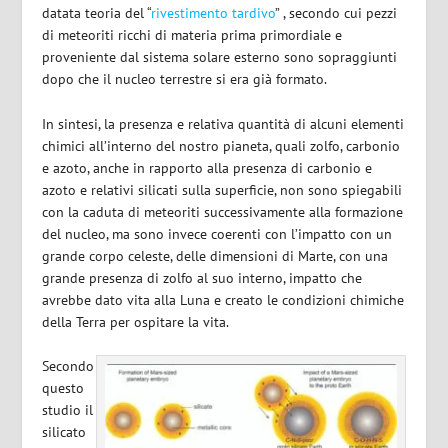
datata teoria del “
rivestimento tardivo
” , secondo cui pezzi
di meteoriti ricchi di materia prima primordiale e
proveniente dal sistema solare esterno sono sopraggiunti
dopo che il nucleo terrestre si era già formato.
In sintesi, la presenza e relativa quantità di alcuni elementi
chimici all’interno del nostro pianeta, quali zolfo, carbonio
e azoto, anche in rapporto alla presenza di carbonio e
azoto e relativi silicati sulla superficie, non sono spiegabili
con la caduta di meteoriti successivamente alla formazione
del nucleo, ma sono invece coerenti con l’impatto con un
grande corpo celeste, delle dimensioni di Marte, con una
grande presenza di zolfo al suo interno, impatto che
avrebbe dato vita alla Luna e creato le condizioni chimiche
della Terra per ospitare la vita.
Secondo
questo
studio il
silicato