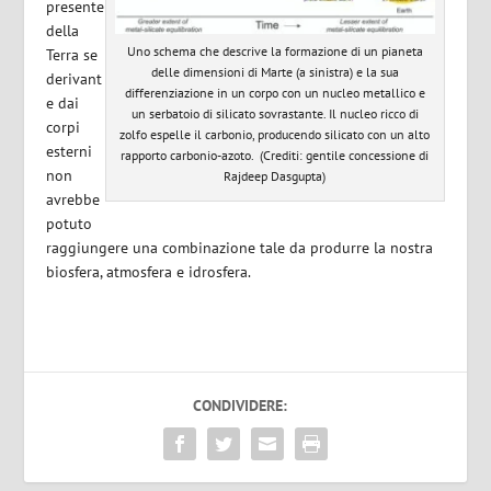
presente
della
Uno schema che descrive la formazione di un pianeta
Terra se
delle dimensioni di Marte (a sinistra) e la sua
derivant
differenziazione in un corpo con un nucleo metallico e
e dai
un serbatoio di silicato sovrastante. Il nucleo ricco di
corpi
zolfo espelle il carbonio, producendo silicato con un alto
esterni
rapporto carbonio-azoto. (Crediti: gentile concessione di
non
Rajdeep Dasgupta)
avrebbe
potuto
raggiungere una combinazione tale da produrre la nostra
biosfera, atmosfera e idrosfera.
CONDIVIDERE: