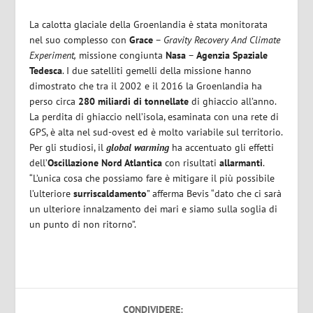
La calotta glaciale della Groenlandia è stata monitorata
nel suo complesso con
Grace
–
Gravity Recovery And Climate
Experiment,
missione congiunta
Nasa
–
Agenzia Spaziale
Tedesca
. I due satelliti gemelli della missione hanno
dimostrato che tra il 2002 e il 2016 la Groenlandia ha
perso circa
280 miliardi di tonnellate
di ghiaccio all’anno.
La perdita di ghiaccio nell’isola, esaminata con una rete di
GPS, è alta nel sud-ovest ed è molto variabile sul territorio.
Per gli studiosi, il
global warming
ha accentuato gli effetti
dell’
Oscillazione Nord Atlantica
con risultati
allarmanti
.
“L’unica cosa che possiamo fare è mitigare il più possibile
l’ulteriore
surriscaldamento
” afferma Bevis “dato che ci sarà
un ulteriore innalzamento dei mari e siamo sulla soglia di
un punto di non ritorno”.
CONDIVIDERE: