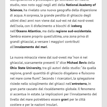
studio, reso noto oggi negli atti della
National Academy of
Sciences
‎‎, ha rivelato una nuova geografia della dispersione
di acqua. A sorpresa, la grande perdita di ghiaccio degli
ultimi dieci anni non viene dal sud-est né dal nord-ovest
dell’isola, con il disfacimento a blocchi di
iceberg
nell’
Oceano Atlantico
, ma dalla
regione sud-occidentale
.
Sembra essere proprio quest’ultima, una zona priva di
grandi ghiacciai, a versare i maggiori contributi
all’
innalzamento dei mari
.
La nuova minaccia viene dal sud-ovest ma “non è nei
ghiacciai, scarsamente presenti lì” dice
Michael Bevis
della
Ohio State University
, tra gli autori dello studio: “da quella
regione, grandi quantità di ghiaccio disgelano e fluiscono
nel mare come fiumi”‎. Secondo i ricercatori, la spiegazione
risiede nello scioglimento dei ghiacci nell’
entroterra
, in
gran parte causato dal riscaldamento globale. Il fenomeno
si accentua in estate. Le implicazioni per l’innalzamento del
livello del mare potrebbero essere
gravi
‎per le città
costiere e per le nazioni insulari.‎