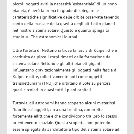
piccoli oggetti eviti la necessità “esistenziale” di un nono
pianeta, è però la prima in grado di spiegare le
caratteristiche significative delle orbite osservate tenendo
conto della massa e della gravità degli altri otto pianeti
nel nostro sistema solare. Questo è quanto spiega lo
studio su The Astronomical Journal.
Oltre l’orbita di Nettuno si trova la fascia di Kuiper, che è
costituita da piccoli corpi rimasti dalla formazione del
sistema solare. Nettuno e gli altri pianeti giganti
influenzano gravitazionalmente gli oggetti nella fascia di
Kuiper e oltre, collettivamente noti come oggetti
transnettuniani (TNO), che orbitano il Sole su percorsi
quasi circolari in quasi tutti i piani orbitali.
Tuttavia, gli astronomi hanno scoperto alcuni misteriosi
“fuorilinea”, oggetti, circa una trentina, con orbite
fortemente ellittiche e che condividono tra loro lo stesso
orientamento spaziale. Questa scoperta, non potendo
essere spiegata dall’architettura tipo del sistema solare ad