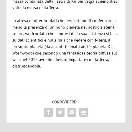
massa combinata della Fascia di Kuiper valga almeno dieci
volte la massa della Terra.
In attesa di ulteriori dati che permettano di confermare o
meno la presenza di un nono pianeta nel nostro sistema
solare, va ricordato che l’ipotesi della sua esistenza si basa
su dati scientifici e nulla ha a che vedere con
Nibiru
, il
presunto pianeta (da alcuni chiamato anche pianeta X o
Wormwood) che, secondo una fantasiosa teoria diffusa sul
web, nel 2012 avrebbe dovuto impattare con la Terra,
distruggendola.
CONDIVIDERE: