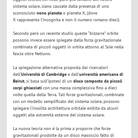
sistema solare, siano causate dalla presenza di uno
sconosciuto
nono pianeta
o pianeta X, (dove
X rappresenta l’incognita e non il numero romano dieci).
Secondo però un recente studio queste “bizzarre” orbite
possono invece essere spiegate dalla forza gravitazionale
combinata di piccoli oggetti in orbita attorno al Sole nella
fascia oltre Nettuno.
La spiegazione alternativa proposta dai ricercatori
dell’
Università di Cambridge
e dall’
università americana di
Beirut
, si basa sull’ipotesi di un
disco composto da piccoli
corpi ghiacciati
con una massa complessiva fino a dieci
volte quella della Terra. Tali forze gravitazionali, combinate
con un modello semplificato del sistema solare, possono
spiegare l’insolita architettura orbitale esibita da alcuni
oggetti alle estremità esterne del sistema solare.
La nuova teoria non è la prima a proporre che forze
gravitazionali prodotte da un disco massiccio fatto di