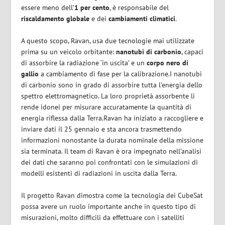
essere meno dell’
1 per cento
, è responsabile del
riscaldamento globale
e dei
cambiamenti climatici
.
A questo scopo, Ravan, usa due tecnologie mai utilizzate
prima su un veicolo orbitante:
nanotubi di carbonio
, capaci
di assorbire la radiazione ‘in uscita’ e un
corpo nero di
gallio
a cambiamento di fase per la calibrazione.I nanotubi
di carbonio sono in grado di assorbire tutta l’energia dello
spettro elettromagnetico. La loro proprietà assorbente li
rende idonei per misurare accuratamente la quantità di
energia riflessa dalla Terra.Ravan ha iniziato a raccogliere e
inviare dati il 25 gennaio e sta ancora trasmettendo
informazioni nonostante la durata nominale della missione
sia terminata. Il team di Ravan è ora impegnato nell’analisi
dei dati che saranno poi confrontati con le simulazioni di
modelli esistenti di radiazioni in uscita dalla Terra.
Il progetto Ravan dimostra come la tecnologia dei CubeSat
possa avere un ruolo importante anche in questo tipo di
misurazioni, molto difficili da effettuare con i satelliti