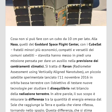
Cosa non si può fare con un cubo da 10 cm per lato. Alla
Nasa
, quelli del
Goddard Space Flight Center,
con i
CubeSat
– fratelli minori più economici, compatti e versatili dei
comuni satelliti – stavolta hanno messo in piedi una
missione pensata per dare un ausilio nella
previsione dei
cambiamenti climatici.
Si tratta di
Ravan
(Radiometer
Assessment using Vertically Aligned Nanotubes), un piccolo
satellite sperimentale lanciato l’11 novembre 2016 in
orbita bassa terrestre con l’obiettivo di testare nuove
tecnologie per studiare il
disequilibrio
nel bilancio
della
radiazione
terrestre
. In altre parole, il suo scopo è
misurare la
differenza
tra la quantità di energia emessa dal
Sole che raggiunge la Terra e quella che viene riflessa,
tornando nello spazio. Questa differenza, che si stima