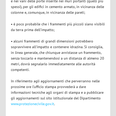
e nei vani delle porte inserite nei muri portanti (quelli più
spessi), per gli edifici in cemento armato, in vicinanza delle
colonne e, comunque, in vicinanza delle pareti;
• è poco probabile che i frammenti più piccoli siano visibili
da terra prima dell’impatto;
• alcuni frammenti di grandi dimensioni potrebbero
sopravvivere all’impatto e contenere idrazina. Si consiglia,
in linea generale, che chiunque avvistasse un frammento,
senza toccarlo e mantenendosi a un distanza di almeno 20
metri, dovrà segnalarlo immediatamente alle autorità
competenti.
In riferimento agli aggiornamenti che perverranno nelle
prossime ore l’ufficio stampa provvederà a dare
informazioni tecniche agli organi di stampa e a pubblicare
gli aggiornamenti sul sito istituzionale del Dipartimento
www.protezionecivile.gov.it
.