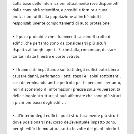
Sulla base delle informazioni attualmente rese disponibili
dalla comunità scientifica, è possibile fornire alcune
indicazioni utili alla popolazione affinché adotti
responsabilmente comportamenti di auto protezione:
• è poco probabile che i frammenti causino il crollo di
edifici, che pertanto sono da considerarsi più sicuri
rispetto ai luoghi aperti. Si consiglia, comunque, di stare
lontani dalle finestre e porte vetrate;
• i frammenti impattando sui tetti degli edifici potrebbero
causare danni, perforando i tetti stessi e i solai sottostanti,
così determinando anche pericolo per le persone: pertanto,
non disponendo di informazioni precise sulla vulnerabilità
delle singole strutture, si può affermare che sono più sicuri
i piani più bassi degli edifici;
• all’interno degli edifici i posti strutturalmente più sicuri
dove posizionarsi nel corso dell’eventuale impatto sono,
per gli edifici in muratura, sotto le volte dei piani inferiori