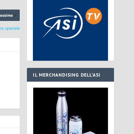
rossimo
ibo spaziale
IL MERCHANDISING DELL’ASI