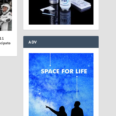
-11
ADV
icipato